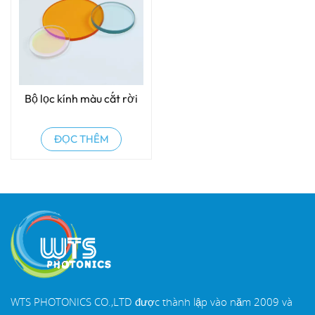
Bộ lọc kính màu cắt rời
ĐỌC THÊM
WTS PHOTONICS CO.,LTD được thành lập vào năm 2009 và