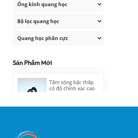
Ống kính quang học
Bộ lọc quang học
Quang học phân cực
Sản Phẩm Mới
Tấm sóng bậc thấp
có độ chính xác cao
ĐỌC THÊM
Lăng kính nêm Silica
nóng chảy và cửa sổ
nêm N-BK7