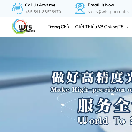
Call Us Anytime
Email Us Now
+86-591-83626970
sales@wts-photonics
Giới Thiệu Về Chúng Tôi
Trang Chủ