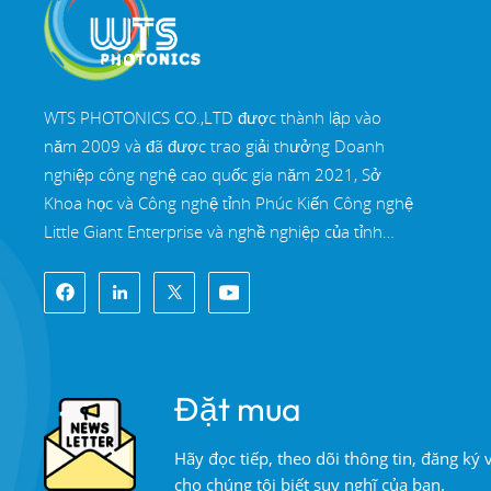
ĐỌC THÊM
Lăng kính Rhomboid
WTS PHOTONICS CO.,LTD được thành lập vào
quang học có độ
chính xác cao
năm 2009 và đã được trao giải thưởng Doanh
ĐỌC THÊM
nghiệp công nghệ cao quốc gia năm 2021, Sở
Khoa học và Công nghệ tỉnh Phúc Kiến Công nghệ
Little Giant Enterprise và nghề nghiệp của tỉnh
Gương lưỡng sắc đa
Phúc Kiến Doanh nghiệp chính xác-chuyên môn
băng tần
hóa-đổi mới vào năm 2022. WTS định vị tại Thành
ĐỌC THÊM
phố ven biển Đông Nam xinh đẹp, Phúc Châu,
một thành phố quang học nổi tiếng ở Trung Quốc.
WTS có 11.000 mét vuông nhà xưởng tiêu
Đặt mua
chuẩn, một nhóm của đội ngũ kỹ thuật lành nghề
và một hệ thống xử lý quang học hoàn chỉnh, hệ
Hãy đọc tiếp, theo dõi thông tin, đăng ký
thống sơn phủ, hệ thống lắp ráp và hệ thống kiểm
cho chúng tôi biết suy nghĩ của bạn.
soát chất lượng. WTS cung cấp khách hàng với