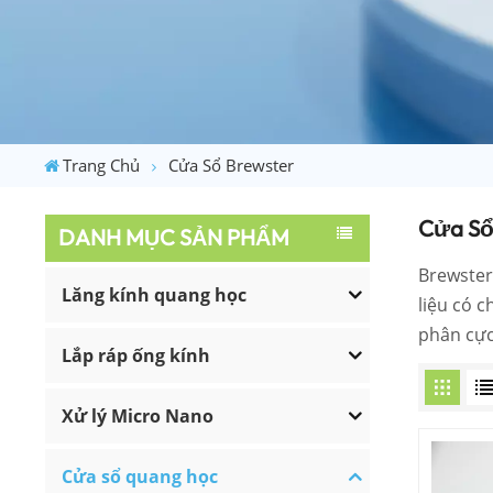
Trang Chủ
Cửa Sổ Brewster
Cửa Sổ
DANH MỤC SẢN PHẨM
Brewster
Lăng kính quang học
liệu có 
phân cực 
Lắp ráp ống kính
Xử lý Micro Nano
Cửa sổ quang học