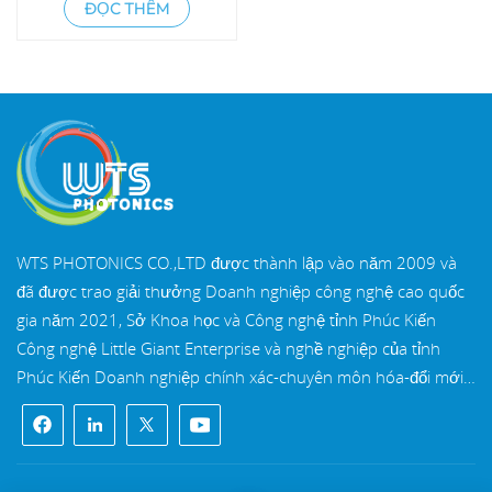
ĐỌC THÊM
WTS PHOTONICS CO.,LTD được thành lập vào năm 2009 và
đã được trao giải thưởng Doanh nghiệp công nghệ cao quốc
gia năm 2021, Sở Khoa học và Công nghệ tỉnh Phúc Kiến
Công nghệ Little Giant Enterprise và nghề nghiệp của tỉnh
Phúc Kiến Doanh nghiệp chính xác-chuyên môn hóa-đổi mới
vào năm 2022. WTS định vị tại Thành phố ven biển Đông Nam
xinh đẹp, Phúc Châu, một thành phố quang học nổi tiếng ở
Trung Quốc. WTS có 11.000 mét vuông nhà xưởng tiêu
chuẩn, một nhóm của đội ngũ kỹ thuật lành nghề và một hệ