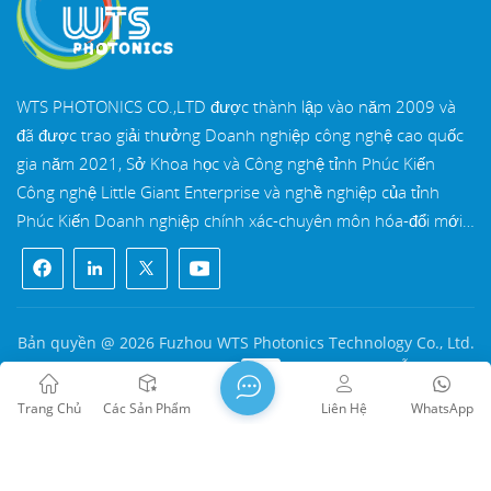
WTS PHOTONICS CO.,LTD được thành lập vào năm 2009 và
đã được trao giải thưởng Doanh nghiệp công nghệ cao quốc
gia năm 2021, Sở Khoa học và Công nghệ tỉnh Phúc Kiến
Công nghệ Little Giant Enterprise và nghề nghiệp của tỉnh
Phúc Kiến Doanh nghiệp chính xác-chuyên môn hóa-đổi mới
vào năm 2022. WTS định vị tại Thành phố ven biển Đông Nam
xinh đẹp, Phúc Châu, một thành phố quang học nổi tiếng ở
Trung Quốc. WTS có 11.000 mét vuông nhà xưởng tiêu
chuẩn, một nhóm của đội ngũ kỹ thuật lành nghề và một hệ
Bản quyền @ 2026 Fuzhou WTS Photonics Technology Co., Ltd.
thống xử lý quang học hoàn chỉnh, hệ thống sơn phủ, hệ
Mọi quyền được bảo lưu .
MẠNG ĐƯỢC HỖ TRỢ
thống lắp ráp và hệ thống kiểm soát chất lượng. WTS cung
闽ICP备2024080551号
Sơ đồ trang web
/
Blog
/
Xml
/
Trang Chủ
Các Sản Phẩm
Liên Hệ
WhatsApp
cấp khách hàng với các giải pháp trọn gói cho R&D, thiết kế và
Chính sách bảo mật
sản xuất các thành phần quang học có độ chính xác cao, ống
kính hình ảnh quang học có độ chính xác cao, và các thành