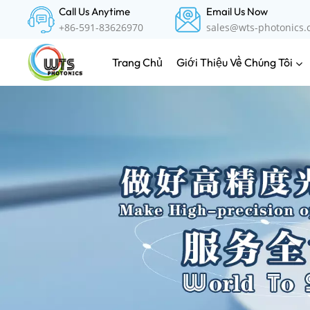
Call Us Anytime
Email Us Now
+86-591-83626970
sales@wts-photonics
Giới Thiệu Về Chúng Tôi
Trang Chủ