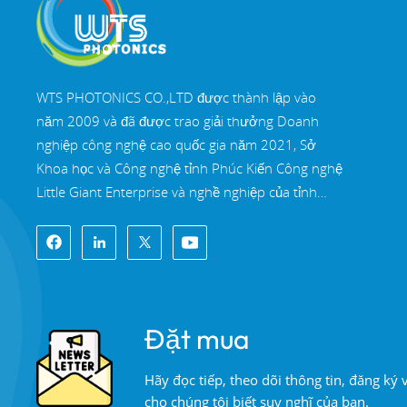
Lăng kính nêm Silica
nóng chảy và cửa sổ
nêm N-BK7
ĐỌC THÊM
WTS PHOTONICS CO.,LTD được thành lập vào
năm 2009 và đã được trao giải thưởng Doanh
nghiệp công nghệ cao quốc gia năm 2021, Sở
Lăng kính Rhomboid
Khoa học và Công nghệ tỉnh Phúc Kiến Công nghệ
quang học có độ
Little Giant Enterprise và nghề nghiệp của tỉnh
chính xác cao
ĐỌC THÊM
Phúc Kiến Doanh nghiệp chính xác-chuyên môn
hóa-đổi mới vào năm 2022. WTS định vị tại Thành
phố ven biển Đông Nam xinh đẹp, Phúc Châu,
Gương lưỡng sắc đa
một thành phố quang học nổi tiếng ở Trung Quốc.
băng tần
WTS có 11.000 mét vuông nhà xưởng tiêu
Đặt mua
ĐỌC THÊM
chuẩn, một nhóm của đội ngũ kỹ thuật lành nghề
và một hệ thống xử lý quang học hoàn chỉnh, hệ
Hãy đọc tiếp, theo dõi thông tin, đăng ký
thống sơn phủ, hệ thống lắp ráp và hệ thống kiểm
cho chúng tôi biết suy nghĩ của bạn.
soát chất lượng. WTS cung cấp khách hàng với