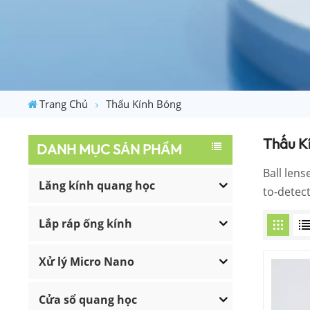
Trang Chủ
Thấu Kính Bóng
Thấu K
DANH MỤC SẢN PHẨM
Ball lens
Lăng kính quang học
to-detec
Lắp ráp ống kính
Xử lý Micro Nano
Cửa sổ quang học