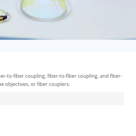
日语
Türk
Tiếng Việt
中文
r-to-fiber coupling, fiber-to-fiber coupling, and fiber-
objectives, or fiber couplers.