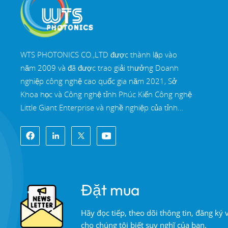
WTS PHOTONICS CO.,LTD được thành lập vào
năm 2009 và đã được trao giải thưởng Doanh
nghiệp công nghệ cao quốc gia năm 2021, Sở
Khoa học và Công nghệ tỉnh Phúc Kiến Công nghệ
Little Giant Enterprise và nghề nghiệp của tỉnh
Phúc Kiến Doanh nghiệp chính xác-chuyên môn
hóa-đổi mới vào năm 2022. WTS định vị tại Thành
phố ven biển Đông Nam xinh đẹp, Phúc Châu,
một thành phố quang học nổi tiếng ở Trung Quốc.
WTS có 11.000 mét vuông nhà xưởng tiêu
Đặt mua
chuẩn, một nhóm của đội ngũ kỹ thuật lành nghề
và một hệ thống xử lý quang học hoàn chỉnh, hệ
Hãy đọc tiếp, theo dõi thông tin, đăng ký
thống sơn phủ, hệ thống lắp ráp và hệ thống kiểm
cho chúng tôi biết suy nghĩ của bạn.
soát chất lượng. WTS cung cấp khách hàng với