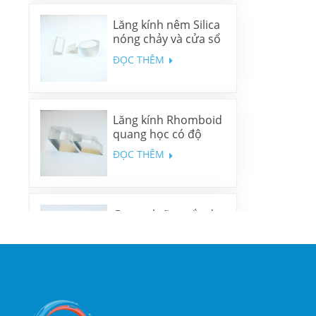
Lăng kính nêm Silica
nóng chảy và cửa sổ
nêm N-BK7
ĐỌC THÊM
Lăng kính Rhomboid
quang học có độ
chính xác cao
ĐỌC THÊM
Gương lưỡng sắc đa
băng tần
ĐỌC THÊM