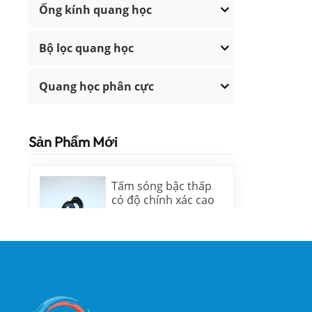
Ống kính quang học
Bộ lọc quang học
Quang học phân cực
Sản Phẩm Mới
Tấm sóng bậc thấp
có độ chính xác cao
ĐỌC THÊM
Lăng kính nêm Silica
nóng chảy và cửa sổ
nêm N-BK7