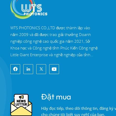
ĐỌC THÊM
Lăng kính Rhomboid
WTS PHOTONICS CO.,LTD được thành lập vào
quang học có độ
chính xác cao
năm 2009 và đã được trao giải thưởng Doanh
ĐỌC THÊM
nghiệp công nghệ cao quốc gia năm 2021, Sở
Khoa học và Công nghệ tỉnh Phúc Kiến Công nghệ
Little Giant Enterprise và nghề nghiệp của tỉnh
Gương lưỡng sắc đa
Phúc Kiến Doanh nghiệp chính xác-chuyên môn
băng tần
hóa-đổi mới vào năm 2022. WTS định vị tại Thành
ĐỌC THÊM
phố ven biển Đông Nam xinh đẹp, Phúc Châu,
một thành phố quang học nổi tiếng ở Trung Quốc.
WTS có 11.000 mét vuông nhà xưởng tiêu
Đặt mua
chuẩn, một nhóm của đội ngũ kỹ thuật lành nghề
và một hệ thống xử lý quang học hoàn chỉnh, hệ
Hãy đọc tiếp, theo dõi thông tin, đăng ký
thống sơn phủ, hệ thống lắp ráp và hệ thống kiểm
cho chúng tôi biết suy nghĩ của bạn.
soát chất lượng. WTS cung cấp khách hàng với