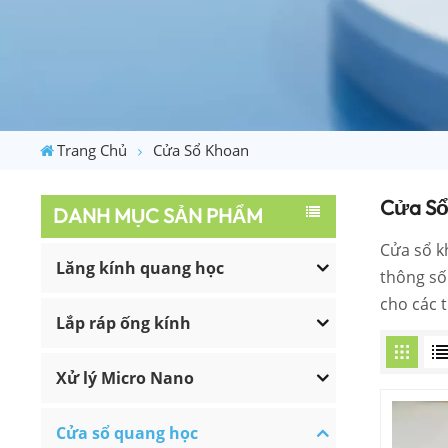
Trang Chủ
Cửa Sổ Khoan
Cửa Sổ
DANH MỤC SẢN PHẨM
Cửa sổ k
Lăng kính quang học
thông số
cho các t
Lắp ráp ống kính
Xử lý Micro Nano
Cửa sổ quang học