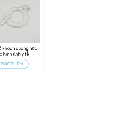
ổ khoan quang học
o hình ảnh y tế
ĐỌC THÊM