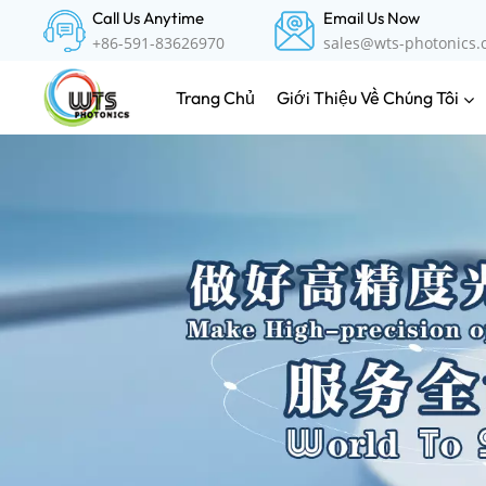
Call Us Anytime
Email Us Now
+86-591-83626970
sales@wts-photonics
Giới Thiệu Về Chúng Tôi
Trang Chủ