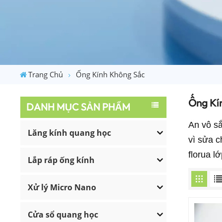
Trang Chủ
Ống Kính Không Sắc
Ống Kí
DANH MỤC SẢN PHẨM
An
vô s
Lăng kính quang học
vì
sửa c
florua
lớ
Lắp ráp ống kính
Xử lý Micro Nano
Cửa sổ quang học