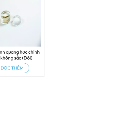
ính quang học chính
 không sắc (Đôi)
ĐỌC THÊM