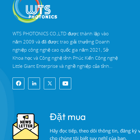
Lăng kính nêm Silica
nóng chảy và cửa sổ
nêm N-BK7
ĐỌC THÊM
WTS PHOTONICS CO.,LTD được thành lập vào
năm 2009 và đã được trao giải thưởng Doanh
nghiệp công nghệ cao quốc gia năm 2021, Sở
Lăng kính Rhomboid
Khoa học và Công nghệ tỉnh Phúc Kiến Công nghệ
quang học có độ
Little Giant Enterprise và nghề nghiệp của tỉnh
chính xác cao
ĐỌC THÊM
Phúc Kiến Doanh nghiệp chính xác-chuyên môn
hóa-đổi mới vào năm 2022. WTS định vị tại Thành
phố ven biển Đông Nam xinh đẹp, Phúc Châu,
Gương lưỡng sắc đa
một thành phố quang học nổi tiếng ở Trung Quốc.
băng tần
WTS có 11.000 mét vuông nhà xưởng tiêu
Đặt mua
ĐỌC THÊM
chuẩn, một nhóm của đội ngũ kỹ thuật lành nghề
và một hệ thống xử lý quang học hoàn chỉnh, hệ
Hãy đọc tiếp, theo dõi thông tin, đăng ký
thống sơn phủ, hệ thống lắp ráp và hệ thống kiểm
cho chúng tôi biết suy nghĩ của bạn.
soát chất lượng. WTS cung cấp khách hàng với