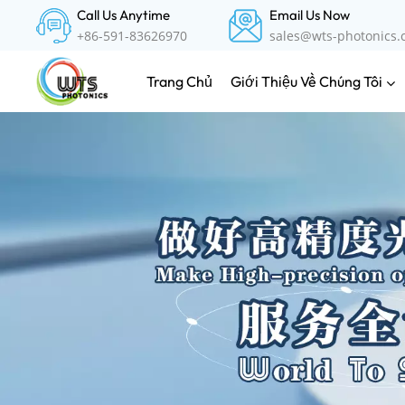
Call Us Anytime
Email Us Now
+86-591-83626970
sales@wts-photonics
Giới Thiệu Về Chúng Tôi
Trang Chủ