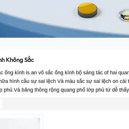
nh Không Sắc
ắc
ống kính
is
an
vô sắc
ống kính
bộ
sáng tác
of
hai
qua
hữa
hình cầu
sự sai lệch
Và
màu sắc
sự sai lệch
on
cái
p phủ
Và
băng thông rộng
quang phổ
lớp phủ
từ
dễ thấy