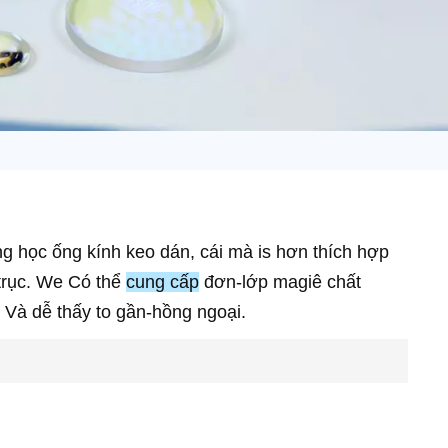
日语
Türk
Tiếng Việt
中文
ng học
ống kính
keo dán
,
cái mà
is
hơn
thích hợp
trục
.
We
Có thể
cung cấp
đơn
-
lớp
magiê
chất
Và
dễ thấy
to
gần
-
hồng ngoại
.