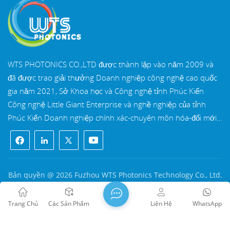
WTS PHOTONICS CO.,LTD được thành lập vào năm 2009 và
đã được trao giải thưởng Doanh nghiệp công nghệ cao quốc
gia năm 2021, Sở Khoa học và Công nghệ tỉnh Phúc Kiến
Công nghệ Little Giant Enterprise và nghề nghiệp của tỉnh
Phúc Kiến Doanh nghiệp chính xác-chuyên môn hóa-đổi mới
vào năm 2022. WTS định vị tại Thành phố ven biển Đông Nam
xinh đẹp, Phúc Châu, một thành phố quang học nổi tiếng ở
Trung Quốc. WTS có 11.000 mét vuông nhà xưởng tiêu
chuẩn, một nhóm của đội ngũ kỹ thuật lành nghề và một hệ
Bản quyền @ 2026 Fuzhou WTS Photonics Technology Co., Ltd.
thống xử lý quang học hoàn chỉnh, hệ thống sơn phủ, hệ
Mọi quyền được bảo lưu .
MẠNG ĐƯỢC HỖ TRỢ
thống lắp ráp và hệ thống kiểm soát chất lượng. WTS cung
闽ICP备2024080551号
Sơ đồ trang web
/
Blog
/
Xml
/
Trang Chủ
Các Sản Phẩm
Liên Hệ
WhatsApp
cấp khách hàng với các giải pháp trọn gói cho R&D, thiết kế và
Chính sách bảo mật
sản xuất các thành phần quang học có độ chính xác cao, ống