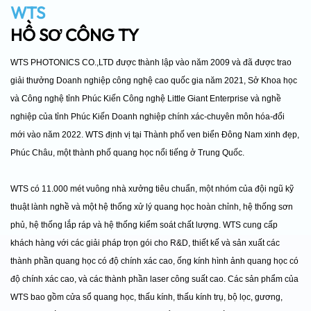
WTS
HỒ SƠ CÔNG TY
WTS PHOTONICS CO.,LTD được thành lập vào năm 2009 và đã được trao
giải thưởng
Doanh nghiệp công nghệ cao quốc gia năm 2021, Sở Khoa học
và Công nghệ tỉnh Phúc Kiến
Công nghệ Little Giant Enterprise và nghề
nghiệp của tỉnh Phúc Kiến
Doanh nghiệp chính xác-chuyên môn hóa-đổi
mới vào năm 2022. WTS định vị tại
Thành phố ven biển Đông Nam xinh đẹp,
Phúc Châu, một thành phố quang học nổi tiếng ở Trung Quốc.
WTS có 11.000 mét vuông nhà xưởng tiêu chuẩn, một nhóm
của đội ngũ kỹ
thuật lành nghề và một hệ thống xử lý quang học hoàn chỉnh,
hệ thống sơn
phủ, hệ thống lắp ráp và hệ thống kiểm soát chất lượng. WTS cung cấp
khách hàng với các giải pháp trọn gói cho R&D, thiết kế và sản xuất
các
thành phần quang học có độ chính xác cao, ống kính hình ảnh quang học có
độ chính xác cao,
và các thành phần laser công suất cao.
Các sản phẩm của
WTS bao gồm
cửa sổ quang học, thấu kính, thấu kính trụ, bộ lọc, gương,