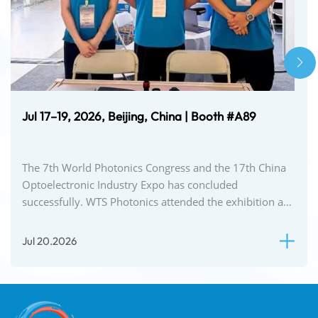
Jul 17–19, 2026, Beijing, China | Booth #A89
The 7th World Photonics Congress and the 17th China
Optoelectronic Industry Expo has concluded
successfully. WTS Photonics attended the exhibition at
Booth A89, with a focus on technical communication...
Jul 20.2026