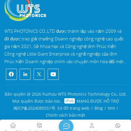
WTS PHOTONICS CO.,LTD được thành lập vào năm 2009 và
đã được trao giải thưởng Doanh nghiệp công nghệ cao quốc
gia năm 2021, Sở Khoa học và Công nghệ tỉnh Phúc Kiến
Công nghệ Little Giant Enterprise và nghề nghiệp của tỉnh
Phúc Kiến Doanh nghiệp chính xác-chuyên môn hóa-đổi mới
vào năm 2022. WTS định vị tại Thành phố ven biển Đông Nam
xinh đẹp, Phúc Châu, một thành phố quang học nổi tiếng ở
Trung Quốc. WTS có 11.000 mét vuông nhà xưởng tiêu
chuẩn, một nhóm của đội ngũ kỹ thuật lành nghề và một hệ
Bản quyền @ 2026 Fuzhou WTS Photonics Technology Co., Ltd.
thống xử lý quang học hoàn chỉnh, hệ thống sơn phủ, hệ
Mọi quyền được bảo lưu .
MẠNG ĐƯỢC HỖ TRỢ
thống lắp ráp và hệ thống kiểm soát chất lượng. WTS cung
闽ICP备2024080551号
Sơ đồ trang web
/
Blog
/
Xml
/
cấp khách hàng với các giải pháp trọn gói cho R&D, thiết kế và
Chính sách bảo mật
sản xuất các thành phần quang học có độ chính xác cao, ống
kính hình ảnh quang học có độ chính xác cao, và các thành