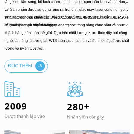
lăng kính,
tấm sóng, bộ tách chùm, tinh thể laser, cụm thấu kính và mô-đun,
v.v. Sản phẩm được sử dụng rộng rãi trong thị giác máy, laser công nghiệp, y
sinh học,
WTS được chứng nhận bởi ISO9001, ISO14001, ISO13485 và IATF16949.
dụng cụ chính xác, hàng không vũ trụ, AR&VR, Bán dẫn, ADAS, Xe
cộ
WTS đã tham gia sâu vào ngành quang học trong hàng chục năm và
Quang học và truyền thông quang học.
phục vụ
khách hàng trên toàn thế giới. Dựa trên chất lượng, được thúc đẩy bởi
công
nghệ, tài năng là tương lai, WTS Liên tục phát triển và đổi mới,
đạt được chất
lượng và uy tín tuyệt vời.
ĐỌC THÊM
2
0
0
9
+
2
8
0
Được thành lập vào
Nhân viên công ty