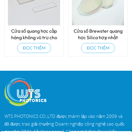
Cửa sổ quang học cấp
Cửa sổ Brewster quang
hàng không vũ trụ cho
học Silica hợp nhất
môi trường khắc nghiệt
ĐỌC THÊM
ĐỌC THÊM
WTS PHOTONICS CO.,LTD được thành lập vào năm 2009 và
đã được trao giải thưởng Doanh nghiệp công nghệ cao quốc
gia năm 2021, Sở Khoa học và Công nghệ tỉnh Phúc Kiến