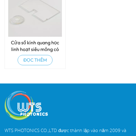
Cửa sổ kính quang học
linh hoạt siêu mỏng có
khe hở
ĐỌC THÊM
WTS PHOTONICS CO.,LTD được thành lập vào năm 2009 và