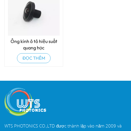
Ống kính ô tô hiệu suất
quang học
ĐỌC THÊM
WTS PHOTONICS CO.,LTD được thành lập vào năm 2009 và