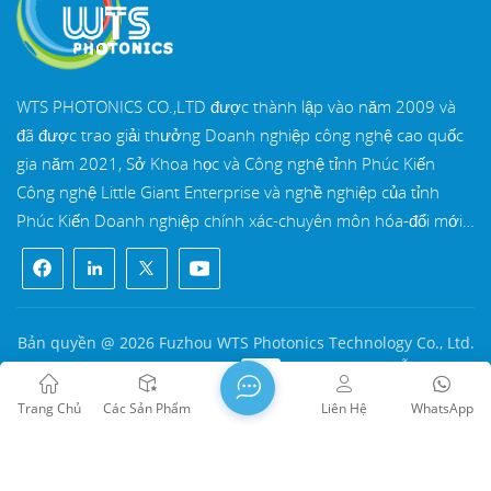
WTS PHOTONICS CO.,LTD được thành lập vào năm 2009 và
đã được trao giải thưởng Doanh nghiệp công nghệ cao quốc
gia năm 2021, Sở Khoa học và Công nghệ tỉnh Phúc Kiến
Công nghệ Little Giant Enterprise và nghề nghiệp của tỉnh
Phúc Kiến Doanh nghiệp chính xác-chuyên môn hóa-đổi mới
vào năm 2022. WTS định vị tại Thành phố ven biển Đông Nam
xinh đẹp, Phúc Châu, một thành phố quang học nổi tiếng ở
Trung Quốc. WTS có 11.000 mét vuông nhà xưởng tiêu
chuẩn, một nhóm của đội ngũ kỹ thuật lành nghề và một hệ
Bản quyền @ 2026 Fuzhou WTS Photonics Technology Co., Ltd.
thống xử lý quang học hoàn chỉnh, hệ thống sơn phủ, hệ
Mọi quyền được bảo lưu .
MẠNG ĐƯỢC HỖ TRỢ
thống lắp ráp và hệ thống kiểm soát chất lượng. WTS cung
闽ICP备2024080551号
Sơ đồ trang web
/
Blog
/
Xml
/
Trang Chủ
Các Sản Phẩm
Liên Hệ
WhatsApp
cấp khách hàng với các giải pháp trọn gói cho R&D, thiết kế và
Chính sách bảo mật
sản xuất các thành phần quang học có độ chính xác cao, ống
kính hình ảnh quang học có độ chính xác cao, và các thành