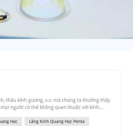
日语
Türk
Tiếng Việt
中文
ính, thấu kính gương, v.v. mà chúng ta thường thấy
 mọi người có thể không quen thuộc với kính
ọc và điện tử và khoa học vật liệu mới, việc ứng
 ba lĩnh vực truyền dẫn quang, lưu trữ quang và
uang Học
Lăng Kính Quang Học Penta
tin hóa xã hội, đặc biệt là sự phát triển của công