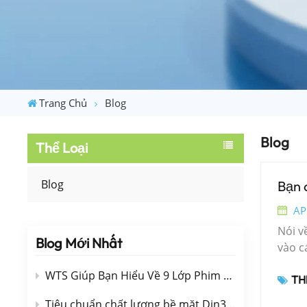
Trang Chủ
Blog
Blog
Thể Loại
Blog
Bạn 
AP
Nói v
Blog Mới Nhất
vào c
quang
WTS Giúp Bạn Hiểu Về 9 Lớp Phim Quang Học (Lớp Phủ)
THẺ
dụng 
hiển 
Tiêu chuẩn chất lượng bề mặt Din3140