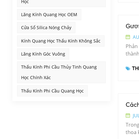
Học
khuôn
thành
Lăng Kính Quang Học OEM
tục k
Gươn
Cửa Sổ Silica Nóng Chảy
phát 
thẳng
AU
Kính Quang Học Thấu Kính Không Sắc
nóng 
Phản 
tạo h
thành
Lăng Kính Góc Vuông
sản x
ứng v
Công 
Thấu Kính Phi Cầu Thủy Tinh Quang
THẺ
bao g
170 n
gương
Học Chính Xác
kỳ sả
hợp á
kiểu 
thiết
Thấu Kính Phi Cầu Quang Học
mài c
bước 
đúc k
Cách
Ngoài
quang
giao 
JU
lượng
liệu.
Trong
vòng 
trườn
thoa 
hơn b
bố cư