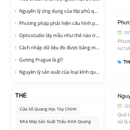
nghệ 
chúng
Nguyên lý ứng dụng của lớp phủ quang học được mô tả ngắn gọn
trọng
Phươ
Phương pháp phát hiện cấu hình phần tử quang học phi cầu
thông
quang
DE
Opticstudio lấy mẫu như thế nào trong tính toán mặt sóng
chóng
Phươn
tử.Sự
Cách nhập dữ liệu đo được bằng máy giao thoa vào OpticStudio
sự tư
nhất 
Nó th
học l
Gương Prague là gì?
THẺ
pháp 
được 
bức x
Nguyên lý sản xuất của loại kính quang học chịu áp lực
cao v
phi p
kính 
hướng
màu ③
bản:1
⑥kính
THẺ
Nguyê
tử, p
thủy 
quang
SE
tôi!
Cửa Sổ Quang Học Tùy Chỉnh
phổ h
Quá t
phi p
xử lý
Nhà Máy Sản Xuất Thấu Kính Quang
bộ ph