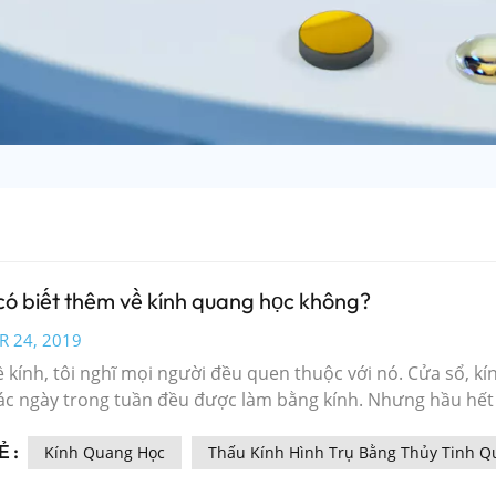
có biết thêm về kính quang học không?
R 24, 2019
ề kính, tôi nghĩ mọi người đều quen thuộc với nó. Cửa sổ, k
ác ngày trong tuần đều được làm bằng kính. Nhưng hầu hết
 học.Với sự tích hợp liên tục của khoa học thông tin quang h
 :
kính quang học làm vật liệu cơ bản của quang điện tử trong
Kính Quang Học
Thấu Kính Hình Trụ Bằng Thủy Tinh Q
thị quang điện đang tiến triển nhanh chóng, trở thành thông 