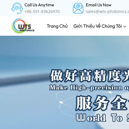
Call Us Anytime
Email Us Now
+86-591-83626970
sales@wts-photonics
Giới Thiệu Về Chúng Tôi
Trang Chủ