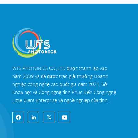
R0.1 
chống
trườn
yêu c
xạ củ
chính
hai k
thành
nhà m
0,25m
sau đ
quang
đường
gần g
sắc,l
được 
đổi. 
xanh 
cực. 
WTS PHOTONICS CO.,LTD được thành lập vào
ánh s
năm 2009 và đã được trao giải thưởng Doanh
đó tă
nghiệp công nghệ cao quốc gia năm 2021, Sở
bù/bả
nhau 
Khoa học và Công nghệ tỉnh Phúc Kiến Công nghệ
tử ti
Little Giant Enterprise và nghề nghiệp của tỉnh
các v
Phúc Kiến Doanh nghiệp chính xác-chuyên môn
màng 
hóa-đổi mới vào năm 2022. WTS định vị tại Thành
nguồn
phố ven biển Đông Nam xinh đẹp, Phúc Châu,
điện 
một thành phố quang học nổi tiếng ở Trung Quốc.
Enhan