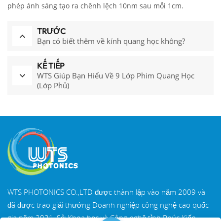
phép ánh sáng tạo ra chênh lệch 10nm sau mỗi 1cm.
TRƯỚC
Bạn có biết thêm về kính quang học không?
KẾ TIẾP
WTS Giúp Bạn Hiểu Về 9 Lớp Phim Quang Học
(Lớp Phủ)
WTS PHOTONICS CO.,LTD được thành lập vào năm 2009 và
đã được trao giải thưởng Doanh nghiệp công nghệ cao quốc
gia năm 2021, Sở Khoa học và Công nghệ tỉnh Phúc Kiến