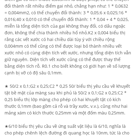
đổi thành rất nhiều điểm gai nhỏ, chẳng hạn như: 1 * 0,0632
= 0,004mm2, có thể chuyển đổi thành: 3 * 0,05;6 x 0,025;16 *
0,016;40 x 0,010 có thể chuyển đổi thành: 1 * 0,04 + 4 * 0,025,
miễn là tổng diện tích của gai không thay đổi, có dấu ngoặc
đơn, không thể chia thành nhiều hố nhỏ.K2 x 0,004 biểu thị
rằng các vết xước có hai chiều dài tùy ý với chiều rộng
0,004mm có thể cũng có thể được loại bỏ thành nhiều vết
xước nhỏ có cùng diện tích vết xước, nhưng tổng diện tích vẫn
giữ nguyên. Diện tích vết xước cũng có thể được thay thế
bằng diện tích rỗ. R0.1 cho biết không có giới hạn về số lượng
cạnh bị vỡ có độ sâu 0,1mm.
★ 50/2 x 0,1;G2 x 0,25;C2 * 0,25 50/ biểu thị yêu cầu về khuyết
tật bề mặt của màng sau khi phủ là 50/2 x 0,1;G2 x 0,25;C2 *
0,25 biểu thị lớp màng cho phép có hai khuyết tật có kích
thước 0,1mm (bao gồm cả rỗ và trầy xước, v.v.), cũng như hai
mảng xám có kích thước 0,25mm và một đốm màu 0,25mm.
★6/10 biểu thị yêu cầu về ứng suất vật liệu là 6/10, nghĩa là
cho phép chênh lệch đường đi quang học là 10nm, tức là cho