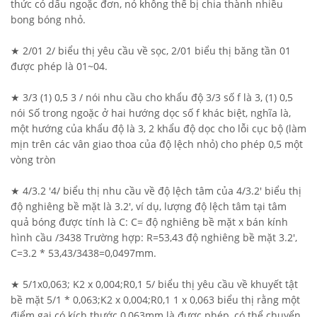
thức có dấu ngoặc đơn, nó không thể bị chia thành nhiều
bong bóng nhỏ.
★ 2/01 2/ biểu thị yêu cầu về sọc, 2/01 biểu thị băng tần 01
được phép là 01~04.
★ 3/3 (1) 0,5 3 / nói nhu cầu cho khẩu độ 3/3 số f là 3, (1) 0,5
nói Số trong ngoặc ở hai hướng dọc số f khác biệt, nghĩa là,
một hướng của khẩu độ là 3, 2 khẩu độ dọc cho lỗi cục bộ (làm
mịn trên các vân giao thoa của độ lệch nhỏ) cho phép 0,5 một
vòng tròn
★ 4/3.2 '4/ biểu thị nhu cầu về độ lệch tâm của 4/3.2' biểu thị
độ nghiêng bề mặt là 3.2', ví dụ, lượng độ lệch tâm tại tâm
quả bóng được tính là C: C= độ nghiêng bề mặt x bán kính
hình cầu /3438 Trường hợp: R=53,43 độ nghiêng bề mặt 3.2',
C=3.2 * 53,43/3438=0,0497mm.
★ 5/1x0,063; K2 x 0,004;R0,1 5/ biểu thị yêu cầu về khuyết tật
bề mặt 5/1 * 0,063;K2 x 0,004;R0,1 1 x 0,063 biểu thị rằng một
điểm gai có kích thước 0,063mm là được phép, có thể chuyển