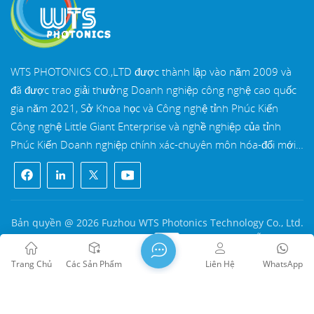
WTS PHOTONICS CO.,LTD được thành lập vào năm 2009 và
đã được trao giải thưởng Doanh nghiệp công nghệ cao quốc
gia năm 2021, Sở Khoa học và Công nghệ tỉnh Phúc Kiến
Công nghệ Little Giant Enterprise và nghề nghiệp của tỉnh
Phúc Kiến Doanh nghiệp chính xác-chuyên môn hóa-đổi mới
vào năm 2022. WTS định vị tại Thành phố ven biển Đông Nam
xinh đẹp, Phúc Châu, một thành phố quang học nổi tiếng ở
Trung Quốc. WTS có 11.000 mét vuông nhà xưởng tiêu
chuẩn, một nhóm của đội ngũ kỹ thuật lành nghề và một hệ
Bản quyền @ 2026 Fuzhou WTS Photonics Technology Co., Ltd.
thống xử lý quang học hoàn chỉnh, hệ thống sơn phủ, hệ
Mọi quyền được bảo lưu .
MẠNG ĐƯỢC HỖ TRỢ
thống lắp ráp và hệ thống kiểm soát chất lượng. WTS cung
闽ICP备2024080551号
Sơ đồ trang web
/
Blog
/
Xml
/
Trang Chủ
Các Sản Phẩm
Liên Hệ
WhatsApp
cấp khách hàng với các giải pháp trọn gói cho R&D, thiết kế và
Chính sách bảo mật
sản xuất các thành phần quang học có độ chính xác cao, ống
kính hình ảnh quang học có độ chính xác cao, và các thành