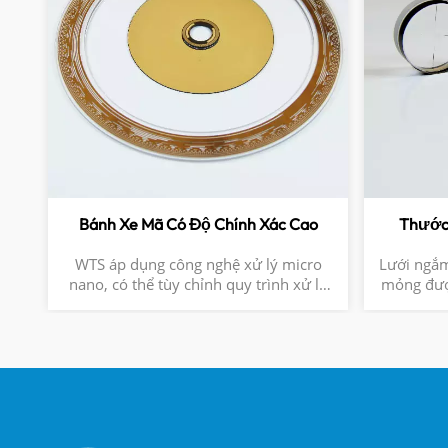
Bánh Xe Mã Có Độ Chính Xác Cao
Thước
WTS áp dụng công nghệ xử lý micro
Lưới ngắm
nano, có thể tùy chỉnh quy trình xử lý
mỏng được
hoa văn trên nhiều kích cỡ kim loại
của thị k
hoặc thủy tinh khác nhau để đáp ứng
như kính t
nhu cầu trong nhiều tình huống khác
mil được
nhau.
vào quá 
cao về đ