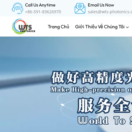
Call Us Anytime
Email Us Now
+86-591-83626970
sales@wts-photonics
Giới Thiệu Về Chúng Tôi
Trang Chủ