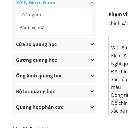
Xử lý Micro Nano
Phạm vi
lưới ngắm
chính xá
Bánh xe mã
Cửa sổ quang học
Vật liệu
Kích cỡ
Gương quang học
Nghị qu
Độ chí
Ống kính quang học
xác của
mẫu
Bộ lọc quang học
Đồng t
Độ chí
Quang học phân cực
xác bề 