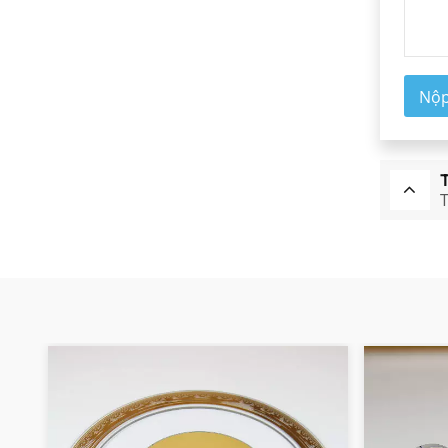
Gương lưỡng sắc đa
băng tần
ĐỌC THÊM
Nộ
T