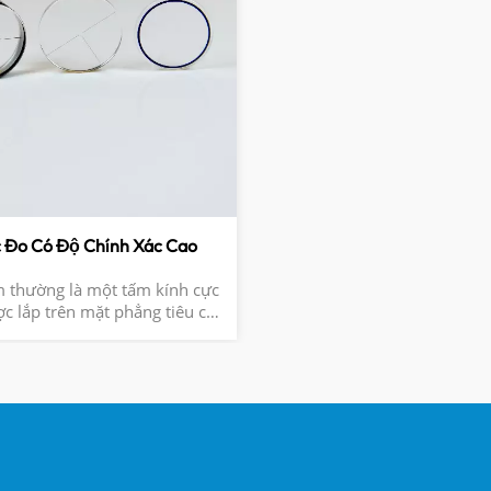
 Đo Có Độ Chính Xác Cao
 thường là một tấm kính cực
 lắp trên mặt phẳng tiêu cự
ính của các dụng cụ quang học
hiên văn. Nó có các vạch lưới
 khắc trên bề mặt, tham gia
trình chụp ảnh và có yêu cầu
ộ sạch sẽ và độ chính xác khi
lắp đặt.​