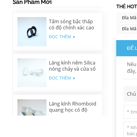
Sản Phẩm Mới
THẺ HOT 
Đĩa Mã
Tấm sóng bậc thấp
có độ chính xác cao
Đĩa Mã
ĐỌC THÊM
ĐỂ 
Lăng kính nêm Silica
Nếu 
nóng chảy và cửa sổ
đây,
nêm N-BK7
ĐỌC THÊM
Chủ 
Lăng kính Rhomboid
quang học có độ
chính xác cao
ĐỌC THÊM