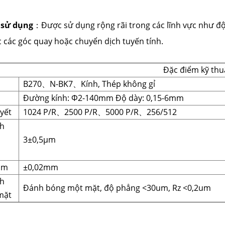
 sử dụng
：Được sử dụng rộng rãi trong các lĩnh vực như độ
c các góc quay hoặc chuyển dịch tuyến tính.
Đặc điểm kỹ thu
B270、N-BK7、Kính, Thép không gỉ
Đường kính: Φ2-140mm Độ dày: 0,15-6mm
yết
1024 P/R、2500 P/R、5000 P/R、256/512
nh
3±0,5μm
âm
±0,02mm
nh
Đánh bóng một mặt, độ phẳng <30um, Rz <0,2um
mặt