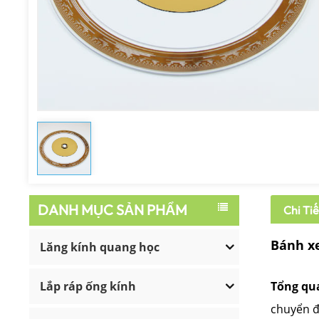
DANH MỤC SẢN PHẨM
Chi Ti
Bánh x
Lăng kính quang học
Lắp ráp ống kính
Tổng qu
chuyển đ