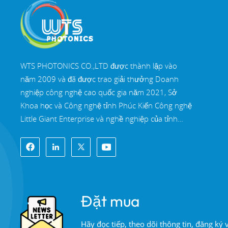
WTS PHOTONICS CO.,LTD được thành lập vào
năm 2009 và đã được trao giải thưởng Doanh
nghiệp công nghệ cao quốc gia năm 2021, Sở
Khoa học và Công nghệ tỉnh Phúc Kiến Công nghệ
Little Giant Enterprise và nghề nghiệp của tỉnh
Phúc Kiến Doanh nghiệp chính xác-chuyên môn
hóa-đổi mới vào năm 2022. WTS định vị tại Thành
phố ven biển Đông Nam xinh đẹp, Phúc Châu,
một thành phố quang học nổi tiếng ở Trung Quốc.
WTS có 11.000 mét vuông nhà xưởng tiêu
Đặt mua
chuẩn, một nhóm của đội ngũ kỹ thuật lành nghề
và một hệ thống xử lý quang học hoàn chỉnh, hệ
Hãy đọc tiếp, theo dõi thông tin, đăng ký
thống sơn phủ, hệ thống lắp ráp và hệ thống kiểm