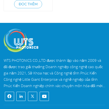
ĐỌC THÊM
WTS PHOTONICS CO.,LTD được thành lập vào năm 2009 và
đã được trao giải thưởng Doanh nghiệp công nghệ cao quốc
gia năm 2021, Sở Khoa học và Công nghệ tỉnh Phúc Kiến
Công nghệ Little Giant Enterprise và nghề nghiệp của tỉnh
Phúc Kiến Doanh nghiệp chính xác-chuyên môn hóa-đổi mới
vào năm 2022. WTS định vị tại Thành phố ven biển Đông Nam
xinh đẹp, Phúc Châu, một thành phố quang học nổi tiếng ở
Trung Quốc. WTS có 11.000 mét vuông nhà xưởng tiêu