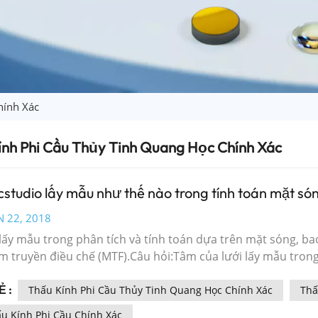
hính Xác
ính Phi Cầu Thủy Tinh Quang Học Chính Xác
cstudio lấy mẫu như thế nào trong tính toán mặt só
N 22, 2018
lấy mẫu trong phân tích và tính toán dựa trên mặt sóng, b
m truyền điều chế (MTF).Câu hỏi:Tâm của lưới lấy mẫu trong
 đâu?Trước hết, chúng ta quan sát hình mặt sóng, dữ liệu 
 :
Studio khác, chẳng hạn như PSF, MTF và vòng tròn thành Năn
Thấu Kính Phi Cầu Thủy Tinh Quang Học Chính Xác
Thấ
tính số, chúng ta muốn duy trì tính đối xứng của đồng tử và
u Kính Phi Cầu Chính Xác