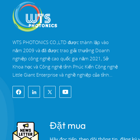
WTS PHOTONICS CO.,LTD được thành lập vào
năm 2009 và đã được trao giải thưởng Doanh
nghiệp công nghệ cao quốc gia năm 2021, Sở
Khoa học và Công nghệ tỉnh Phúc Kiến Công nghệ
Little Giant Enterprise và nghề nghiệp của tỉnh
Phúc Kiến Doanh nghiệp chính xác-chuyên môn
hóa-đổi mới vào năm 2022. WTS định vị tại Thành
phố ven biển Đông Nam xinh đẹp, Phúc Châu,
một thành phố quang học nổi tiếng ở Trung Quốc.
WTS có 11.000 mét vuông nhà xưởng tiêu
Đặt mua
chuẩn, một nhóm của đội ngũ kỹ thuật lành nghề
và một hệ thống xử lý quang học hoàn chỉnh, hệ
Hãy đọc tiếp, theo dõi thông tin, đăng ký
thống sơn phủ, hệ thống lắp ráp và hệ thống kiểm