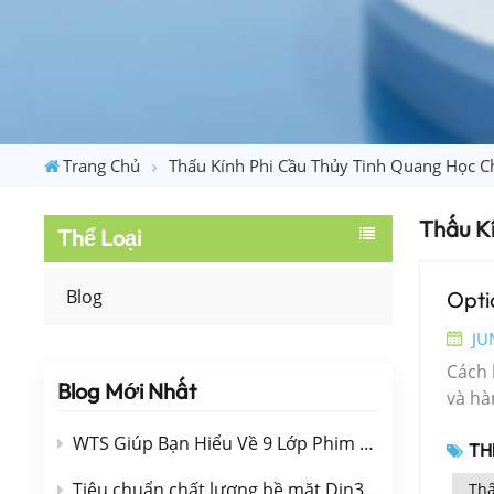
Trang Chủ
Thấu Kính Phi Cầu Thủy Tinh Quang Học C
Thấu K
Thể Loại
Blog
Opti
JU
Cách 
Blog Mới Nhất
và hà
nằm ở
WTS Giúp Bạn Hiểu Về 9 Lớp Phim Quang Học (Lớp Phủ)
THẺ
Optic
phép 
Tiêu chuẩn chất lượng bề mặt Din3140
Thấ