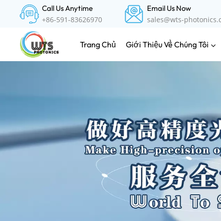
Call Us Anytime
Email Us Now
+86-591-83626970
sales@wts-photonics
Giới Thiệu Về Chúng Tôi
Trang Chủ