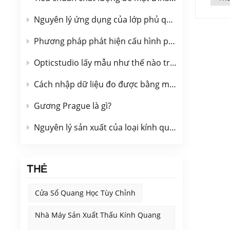
thực 
yêu c
Nguyên lý ứng dụng của lớp phủ quang học được mô tả ngắn gọn
nhau 
Phương pháp phát hiện cấu hình phần tử quang học phi cầu
bạn s
của b
Opticstudio lấy mẫu như thế nào trong tính toán mặt sóng
xung 
về hư
Cách nhập dữ liệu đo được bằng máy giao thoa vào OpticStudio
gian)
thấy 
Gương Prague là gì?
mặt s
Nguyên lý sản xuất của loại kính quang học chịu áp lực
mục đ
đó ti
sóng,
sau:B
THẺ
của M
ngắn 
Cửa Sổ Quang Học Tùy Chỉnh
của t
bước 
Nhà Máy Sản Xuất Thấu Kính Quang
Để nh