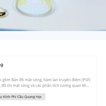
日语
Türk
Tiếng Việt
中文
ng
ao gồm Bản đồ mặt sóng, hàm lan truyền điểm (PSF)
 đồ thị mặt sóng và các phân tích tương quan khác
mặt sóng là nền tảng của nhiều hàm phân tích
g lượng (Encircled Energy).Khi thực hiện các
u Kính Phi Cầu Quang Học
 giữ nguyên vị trí của ánh sáng chính tại một điểm