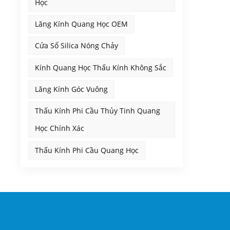
Học
kết q
rộng 
Lăng Kính Quang Học OEM
kỳ/mm
Nói c
Cửa Sổ Silica Nóng Chảy
với t
Kính Quang Học Thấu Kính Không Sắc
cuối 
số kh
Lăng Kính Góc Vuông
hành 
tọa đ
Thấu Kính Phi Cầu Thủy Tinh Quang
đều đ
Học Chính Xác
hoặc 
bao p
Thấu Kính Phi Cầu Quang Học
nửa p
tinh 