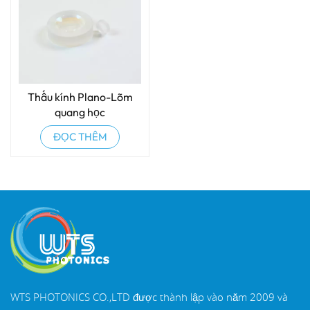
Thấu kính Plano-Lõm
quang học
ĐỌC THÊM
WTS PHOTONICS CO.,LTD được thành lập vào năm 2009 và