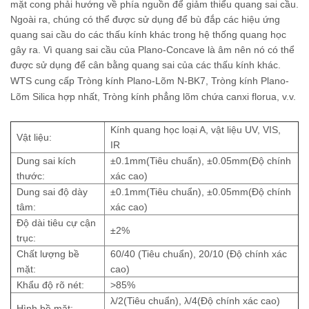
mặt cong phải hướng về phía nguồn để giảm thiểu quang sai cầu.
Ngoài ra, chúng có thể được sử dụng để bù đắp các hiệu ứng
quang sai cầu do các thấu kính khác trong hệ thống quang học
gây ra. Vì quang sai cầu của Plano-Concave là âm nên nó có thể
được sử dụng để cân bằng quang sai của các thấu kính khác.
WTS cung cấp Tròng kính Plano-Lõm N-BK7, Tròng kính Plano-
Lõm Silica hợp nhất,
Tròng kính phẳng lõm chứa canxi florua, v.v.
Kính quang học loại A, vật liệu UV, VIS,
Vật liệu:
IR
Dung sai kích
±0.1mm(Tiêu chuẩn), ±0.05mm(Độ chính
thước:
xác cao)
Dung sai độ dày
±0.1mm(Tiêu chuẩn), ±0.05mm(Độ chính
tâm:
xác cao)
Độ dài tiêu cự cận
±2%
trục:
Chất lượng bề
60/40 (Tiêu chuẩn), 20/10 (Độ chính xác
mặt:
cao)
Khẩu độ rõ nét:
>85%
λ/2(Tiêu chuẩn), λ/4(Độ chính xác cao)
Hình bề mặt: