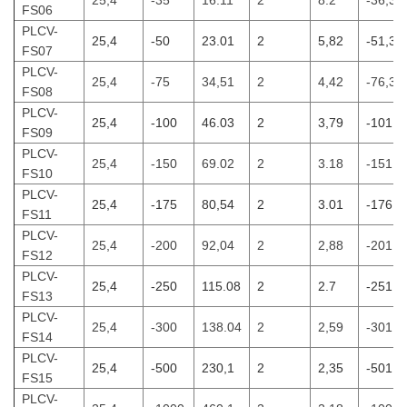
25,4
-35
16.11
2
8.2
-36,36
FS06
PLCV-
25,4
-50
23.01
2
5,82
-51,38
FS07
PLCV-
25,4
-75
34,51
2
4,42
-76,38
FS08
PLCV-
25,4
-100
46.03
2
3,79
-101,4
FS09
PLCV-
25,4
-150
69.02
2
3.18
-151,3
FS10
PLCV-
25,4
-175
80,54
2
3.01
-176,4
FS11
PLCV-
25,4
-200
92,04
2
2,88
-201,4
FS12
PLCV-
25,4
-250
115.08
2
2.7
-251,5
FS13
PLCV-
25,4
-300
138.04
2
2,59
-301,4
FS14
PLCV-
25,4
-500
230,1
2
2,35
-501,5
FS15
PLCV-