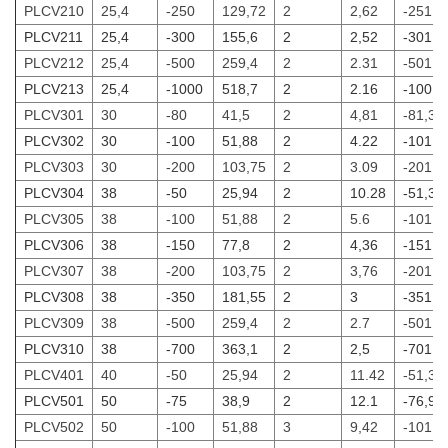
PLCV210
25,4
-250
129,72
2
2,62
-251,3
PLCV211
25,4
-300
155,6
2
2,52
-301,2
PLCV212
25,4
-500
259,4
2
2.31
-501,3
PLCV213
25,4
-1000
518,7
2
2.16
-1001,
PLCV301
30
-80
41,5
2
4,81
-81,32
PLCV302
30
-100
51,88
2
4.22
-101,3
PLCV303
30
-200
103,75
2
3.09
-201,3
PLCV304
38
-50
25,94
2
10.28
-51,33
PLCV305
38
-100
51,88
2
5.6
-101,3
PLCV306
38
-150
77,8
2
4,36
-151,3
PLCV307
38
-200
103,75
2
3,76
-201,3
PLCV308
38
-350
181,55
2
3
-351,3
PLCV309
38
-500
259,4
2
2.7
-501,3
PLCV310
38
-700
363,1
2
2,5
-701,3
PLCV401
40
-50
25,94
2
11.42
-51,33
PLCV501
50
-75
38,9
2
12.1
-76,97
PLCV502
50
-100
51,88
3
9,42
-101,9