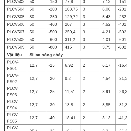
PLCV503
50
-150
77,8
3
7.13
-151,9
PLCV504
50
-200
103,75
3
6.06
-201,9
PLCV505
50
-250
129,72
3
5.43
-252,0
PLCV506
50
-400
207
3
4,52
-401,0
PLCV507
50
-500
259,4
3
4.21
-502,0
PLCV508
50
-600
311,2
3
4.01
-601,9
PLCV509
50
-800
415
3
3,75
-802.0
Vật liệu
Silica nóng chảy
PLCV-
12,7
-15
6,92
2
6.17
-16,41
FS01
PLCV-
12,7
-20
9.2
2
4,54
-21,38
FS02
PLCV-
12,7
-25
11,51
2
3.91
-26,38
FS03
PLCV-
12,7
-30
13.8
2
3,55
-31,37
FS04
PLCV-
12,7
-40
18.41
2
3.13
-41,38
FS05
PLCV-