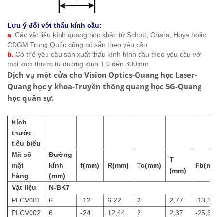
Lưu ý đối với thấu kính cầu:
a
.
Các vật liệu kính quang học khác từ Schott, Ohara, Hoya hoặc
CDGM Trung Quốc cũng có sẵn theo yêu cầu.
b.
Có thể yêu cầu sản xuất thấu kính hình cầu theo yêu cầu với
mọi kích thước từ đường kính 1,0 đến 300mm.
Dịch vụ một cửa
cho Vision Optics
-Quang học Laser-
Quang học y khoa
-Truyền thông quang học 5G-
Quang
học quân sự.
Kích
thước
tiêu biểu
Mã số
Đường
T
mặt
kính
f(mm)
R(mm)
Tc(mm)
Fb(mm
(mm)
hàng
(mm)
Vật liệu
N-BK7
PLCV001
6
-12
6.22
2
2,77
-13,31
PLCV002
6
-24
12,44
2
2,37
-25,31