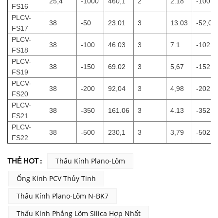
25,4
-1000
460,1
2
2.18
-1001,
FS16
PLCV-
38
-50
23.01
3
13.03
-52,07
FS17
PLCV-
38
-100
46.03
3
7.1
-102,1
FS18
PLCV-
38
-150
69.02
3
5,67
-152,0
FS19
PLCV-
38
-200
92,04
3
4,98
-202,1
FS20
PLCV-
38
-350
161.06
3
4.13
-352,1
FS21
PLCV-
38
-500
230,1
3
3,79
-502,1
FS22
THẺ HOT :
Thấu Kính Plano-Lõm
Ống Kính PCV Thủy Tinh
Thấu Kính Plano-Lõm N-BK7
Thấu Kính Phẳng Lõm Silica Hợp Nhất