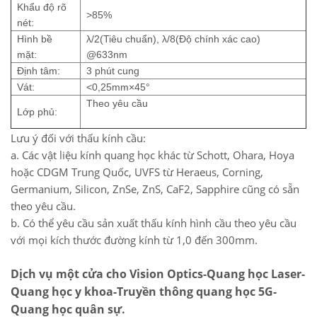
Khẩu độ rõ
>85%
nét:
Hình bề
λ/2(Tiêu chuẩn), λ/8(Độ chính xác cao)
mặt:
@633nm
Định tâm:
3 phút cung
Vát:
<0,25mm×45°
Theo yêu cầu
Lớp phủ:
Lưu ý đối với thấu kính cầu:
a. Các vật liệu kính quang học khác từ Schott, Ohara, Hoya
hoặc CDGM Trung Quốc, UVFS từ Heraeus, Corning,
Germanium, Silicon, ZnSe, ZnS, CaF2, Sapphire cũng có sẵn
theo yêu cầu.
b. Có thể yêu cầu sản xuất thấu kính hình cầu theo yêu cầu
với mọi kích thước đường kính từ 1,0 đến 300mm.
Dịch vụ một cửa
cho Vision Optics
-Quang học Laser-
Quang học y khoa
-Truyền thông quang học 5G-
Quang học quân sự.