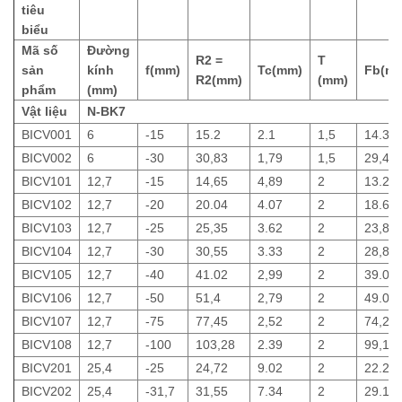
tiêu
biểu
Mã số
Đường
R2 =
T
sản
kính
f(mm)
Tc(mm)
Fb(m
R2(mm)
(mm)
phẩm
(mm)
Vật liệu
N-BK7
BICV001
6
-15
15.2
2.1
1,5
14.3
BICV002
6
-30
30,83
1,79
1,5
29,42
BICV101
12,7
-15
14,65
4,89
2
13.27
BICV102
12,7
-20
20.04
4.07
2
18.62
BICV103
12,7
-25
25,35
3.62
2
23,82
BICV104
12,7
-30
30,55
3.33
2
28,89
BICV105
12,7
-40
41.02
2,99
2
39.04
BICV106
12,7
-50
51,4
2,79
2
49.08
BICV107
12,7
-75
77,45
2,52
2
74,24
BICV108
12,7
-100
103,28
2.39
2
99,16
BICV201
25,4
-25
24,72
9.02
2
22.24
BICV202
25,4
-31,7
31,55
7.34
2
29.15