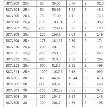
BICV203
25,4
-35
35.08
6,76
2
32,66
BICV204
25,4
-50
50,93
5.22
2
48,22
BICV205
25,4
-75
77.09
4.11
2
73,63
BICV206
25,4
-100
103.04
3.57
2
98,73
BICV207
25,4
-125
129,12
3,25
2
123,9
BICV208
25,4
-150
155,1
3.04
2
149
BICV209
25,4
-175
181,13
2,89
2
174,1
BICV210
25,4
-200
207
2,78
2
199.0
BICV211
25,4
-250
258,9
2,62
2
249,1
BICV212
25,4
-300
310,8
2,52
2
299,1
BICV213
25,4
-500
518,3
2.31
2
499,2
BICV214
25,4
-1000
1037,1
2.16
2
999,3
BICV301
38
-45
44,87
10,44
2
41,46
BICV302
38
-50
49,97
10,5
3
46,4
BICV303
38
-100
102,57
6,55
3
97,78
BICV304
38
-150
154,7
5,34
3
148,2
BICV305
38
-200
206,7
4,75
3
198,4