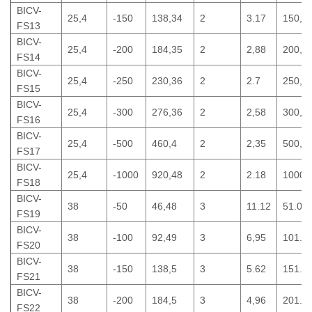
BICV-
25,4
-150
138,34
2
3.17
150,6
FS13
BICV-
25,4
-200
184,35
2
2,88
200,6
FS14
BICV-
25,4
-250
230,36
2
2.7
250,6
FS15
BICV-
25,4
-300
276,36
2
2,58
300,6
FS16
BICV-
25,4
-500
460,4
2
2,35
500,6
FS17
BICV-
25,4
-1000
920,48
2
2.18
1000,
FS18
BICV-
38
-50
46,48
3
11.12
51.02
FS19
BICV-
38
-100
92,49
3
6,95
101.0
FS20
BICV-
38
-150
138,5
3
5.62
151.0
FS21
BICV-
38
-200
184,5
3
4,96
201.0
FS22