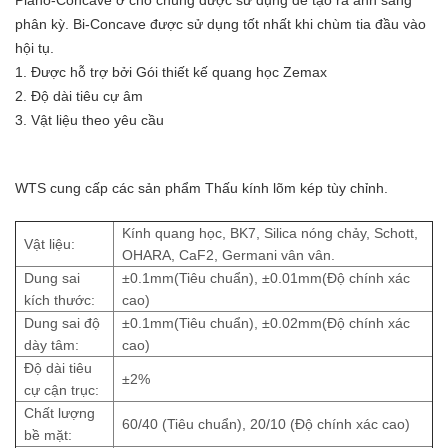
Plano-Concave ở chỗ chúng được sử dụng để tạo ra ánh sáng
phân kỳ. Bi-Concave được sử dụng tốt nhất khi chùm tia đầu vào
hội tụ.
1. Được hỗ trợ bởi Gói thiết kế quang học Zemax
2. Độ dài tiêu cự âm
3. Vật liệu theo yêu cầu
WTS cung cấp các sản phẩm Thấu kính lõm kép tùy chỉnh.
Kính quang học, BK7, Silica nóng chảy, Schott,
Vật liệu:
OHARA, CaF2, Germani
vân vân.
Dung sai
±0.1mm(Tiêu chuẩn), ±0.01mm(Độ chính xác
kích thước:
cao)
Dung sai độ
±0.1mm(Tiêu chuẩn), ±0.02mm(Độ chính xác
dày tâm:
cao)
Độ dài tiêu
±2%
cự cận trục:
Chất lượng
60/40 (Tiêu chuẩn), 20/10 (Độ chính xác cao)
bề mặt: