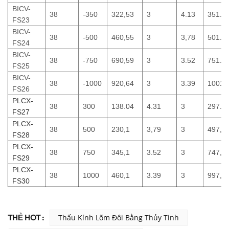
BICV-
38
-350
322,53
3
4.13
351.0
FS23
BICV-
38
-500
460,55
3
3,78
501.0
FS24
BICV-
38
-750
690,59
3
3.52
751.0
FS25
BICV-
38
-1000
920,64
3
3.39
1001.
FS26
PLCX-
38
300
138.04
4.31
3
297.0
FS27
PLCX-
38
500
230,1
3,79
3
497,5
FS28
PLCX-
38
750
345,1
3.52
3
747,6
FS29
PLCX-
38
1000
460,1
3.39
3
997,7
FS30
THẺ HOT :
Thấu Kính Lõm Đôi Bằng Thủy Tinh