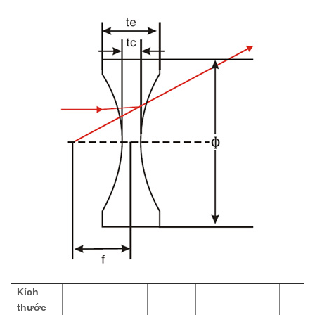
Kích
thước