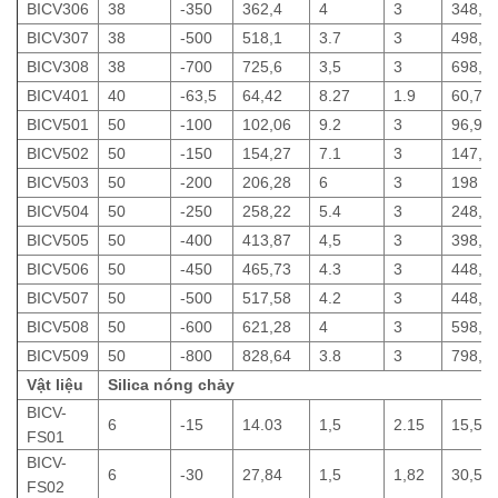
BICV306
38
-350
362,4
4
3
348,6
BICV307
38
-500
518,1
3.7
3
498,7
BICV308
38
-700
725,6
3,5
3
698,8
BICV401
40
-63,5
64,42
8.27
1.9
60,7
BICV501
50
-100
102,06
9.2
3
96,9
BICV502
50
-150
154,27
7.1
3
147,6
BICV503
50
-200
206,28
6
3
198
BICV504
50
-250
258,22
5.4
3
248,2
BICV505
50
-400
413,87
4,5
3
398,5
BICV506
50
-450
465,73
4.3
3
448,6
BICV507
50
-500
517,58
4.2
3
448,6
BICV508
50
-600
621,28
4
3
598,7
BICV509
50
-800
828,64
3.8
3
798,7
Vật liệu
Silica nóng chảy
BICV-
6
-15
14.03
1,5
2.15
15,5
FS01
BICV-
6
-30
27,84
1,5
1,82
30,51
FS02