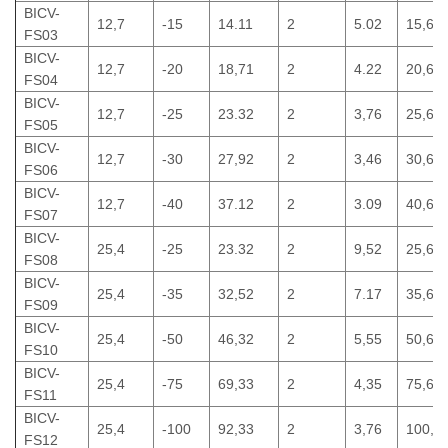
BICV-
12,7
-15
14.11
2
5.02
15,67
FS03
BICV-
12,7
-20
18,71
2
4.22
20,67
FS04
BICV-
12,7
-25
23.32
2
3,76
25,68
FS05
BICV-
12,7
-30
27,92
2
3,46
30,68
FS06
BICV-
12,7
-40
37.12
2
3.09
40,68
FS07
BICV-
25,4
-25
23.32
2
9,52
25,68
FS08
BICV-
25,4
-35
32,52
2
7.17
35,68
FS09
BICV-
25,4
-50
46,32
2
5,55
50,68
FS10
BICV-
25,4
-75
69,33
2
4,35
75,69
FS11
BICV-
25,4
-100
92,33
2
3,76
100,6
FS12