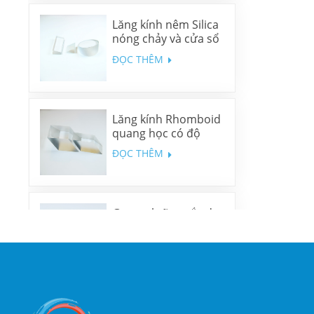
Lăng kính nêm Silica
nóng chảy và cửa sổ
nêm N-BK7
ĐỌC THÊM
Lăng kính Rhomboid
quang học có độ
chính xác cao
ĐỌC THÊM
Gương lưỡng sắc đa
băng tần
ĐỌC THÊM