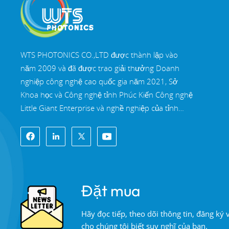
WTS PHOTONICS CO.,LTD được thành lập vào
năm 2009 và đã được trao giải thưởng Doanh
nghiệp công nghệ cao quốc gia năm 2021, Sở
Khoa học và Công nghệ tỉnh Phúc Kiến Công nghệ
Little Giant Enterprise và nghề nghiệp của tỉnh
Phúc Kiến Doanh nghiệp chính xác-chuyên môn
hóa-đổi mới vào năm 2022. WTS định vị tại Thành
phố ven biển Đông Nam xinh đẹp, Phúc Châu,
một thành phố quang học nổi tiếng ở Trung Quốc.
WTS có 11.000 mét vuông nhà xưởng tiêu
Đặt mua
chuẩn, một nhóm của đội ngũ kỹ thuật lành nghề
và một hệ thống xử lý quang học hoàn chỉnh, hệ
Hãy đọc tiếp, theo dõi thông tin, đăng ký
thống sơn phủ, hệ thống lắp ráp và hệ thống kiểm
cho chúng tôi biết suy nghĩ của bạn.
soát chất lượng. WTS cung cấp khách hàng với