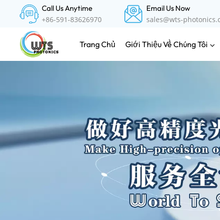
Call Us Anytime
Email Us Now
+86-591-83626970
sales@wts-photonics
Giới Thiệu Về Chúng Tôi
Trang Chủ