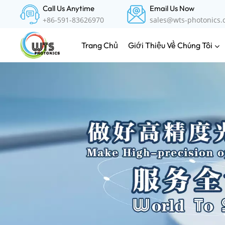
Call Us Anytime
Email Us Now
+86-591-83626970
sales@wts-photonics
Giới Thiệu Về Chúng Tôi
Trang Chủ