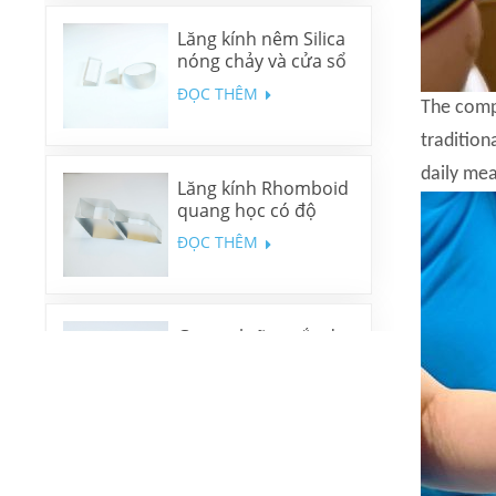
Lăng kính nêm Silica
nóng chảy và cửa sổ
nêm N-BK7
ĐỌC THÊM
The compa
tradition
daily me
Lăng kính Rhomboid
quang học có độ
chính xác cao
ĐỌC THÊM
Gương lưỡng sắc đa
băng tần
ĐỌC THÊM