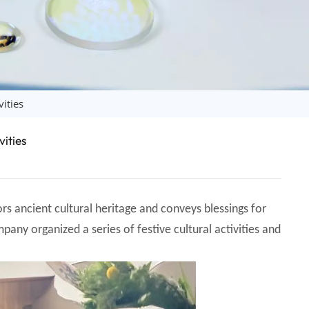
日语
Türk
Tiếng Việt
中文
ities
ities
ors ancient cultural heritage and conveys blessings for
pany organized a series of festive cultural activities and