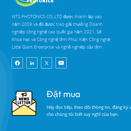
WTS PHOTONICS CO.,LTD được thành lập vào
năm 2009 và đã được trao giải thưởng Doanh
nghiệp công nghệ cao quốc gia năm 2021, Sở
Khoa học và Công nghệ tỉnh Phúc Kiến Công nghệ
Little Giant Enterprise và nghề nghiệp của tỉnh
Phúc Kiến Doanh nghiệp chính xác-chuyên môn
hóa-đổi mới vào năm 2022. WTS định vị tại Thành
phố ven biển Đông Nam xinh đẹp, Phúc Châu,
một thành phố quang học nổi tiếng ở Trung Quốc.
WTS có 11.000 mét vuông nhà xưởng tiêu
Đặt mua
chuẩn, một nhóm của đội ngũ kỹ thuật lành nghề
và một hệ thống xử lý quang học hoàn chỉnh, hệ
Hãy đọc tiếp, theo dõi thông tin, đăng ký
thống sơn phủ, hệ thống lắp ráp và hệ thống kiểm
cho chúng tôi biết suy nghĩ của bạn.
soát chất lượng. WTS cung cấp khách hàng với
các giải pháp trọn gói cho R&D, thiết kế và sản
xuất các thành phần quang học có độ chính xác