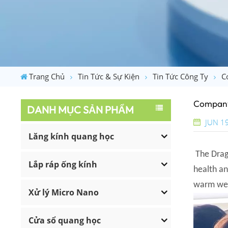
Trang Chủ
Tin Tức & Sự Kiện
Tin Tức Công Ty
C
Company 
DANH MỤC SẢN PHẨM
JUN 1
Lăng kính quang học
The Drago
Lắp ráp ống kính
health an
warm wel
Xử lý Micro Nano
Cửa sổ quang học