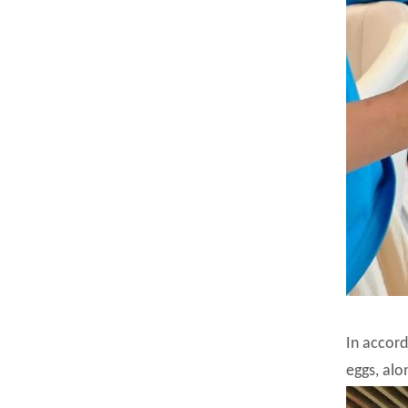
In accord
eggs, alo