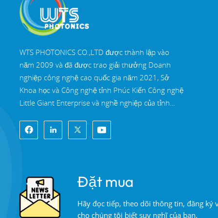
WTS PHOTONICS CO.,LTD được thành lập vào
năm 2009 và đã được trao giải thưởng Doanh
nghiệp công nghệ cao quốc gia năm 2021, Sở
Khoa học và Công nghệ tỉnh Phúc Kiến Công nghệ
Little Giant Enterprise và nghề nghiệp của tỉnh
Phúc Kiến Doanh nghiệp chính xác-chuyên môn
hóa-đổi mới vào năm 2022. WTS định vị tại Thành
phố ven biển Đông Nam xinh đẹp, Phúc Châu,
một thành phố quang học nổi tiếng ở Trung Quốc.
WTS có 11.000 mét vuông nhà xưởng tiêu
Đặt mua
chuẩn, một nhóm của đội ngũ kỹ thuật lành nghề
và một hệ thống xử lý quang học hoàn chỉnh, hệ
Hãy đọc tiếp, theo dõi thông tin, đăng ký
thống sơn phủ, hệ thống lắp ráp và hệ thống kiểm
cho chúng tôi biết suy nghĩ của bạn.
soát chất lượng. WTS cung cấp khách hàng với