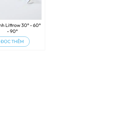
nh Littrow 30° - 60°
- 90°
ĐỌC THÊM