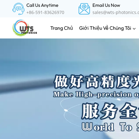
Call Us Anytime
Email Us Now
+86-591-83626970
sales@wts-photonics
Giới Thiệu Về Chúng Tôi
Trang Chủ