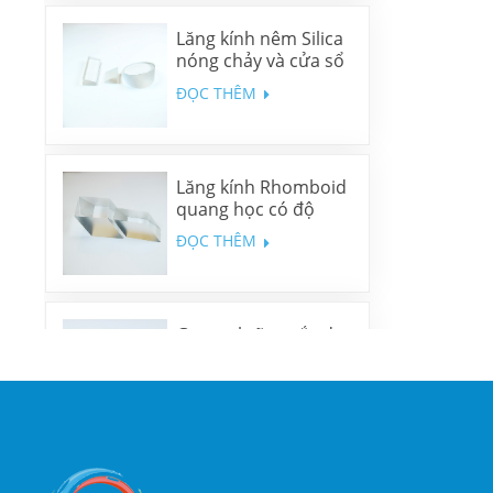
Lăng kính nêm Silica
nóng chảy và cửa sổ
nêm N-BK7
ĐỌC THÊM
Lăng kính Rhomboid
quang học có độ
chính xác cao
ĐỌC THÊM
Gương lưỡng sắc đa
băng tần
ĐỌC THÊM