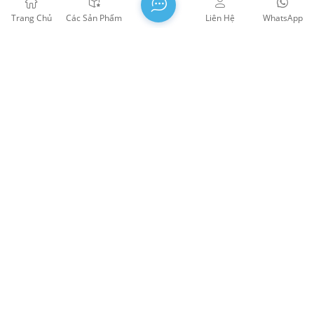
KẾ TIẾP
Trang Chủ
Các Sản Phẩm
Liên Hệ
WhatsApp
!! Di dời, chúng tôi có tòa nhà mới của riêng mình!
WTS PHOTONICS CO.,LTD được thành lập vào năm 2009 và
đã được trao giải thưởng Doanh nghiệp công nghệ cao quốc
gia năm 2021, Sở Khoa học và Công nghệ tỉnh Phúc Kiến
Công nghệ Little Giant Enterprise và nghề nghiệp của tỉnh
Phúc Kiến Doanh nghiệp chính xác-chuyên môn hóa-đổi mới
vào năm 2022. WTS định vị tại Thành phố ven biển Đông Nam
xinh đẹp, Phúc Châu, một thành phố quang học nổi tiếng ở
Trung Quốc. WTS có 11.000 mét vuông nhà xưởng tiêu