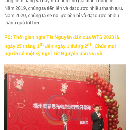
tảng tiềm năng và đầy hứa hẹn cho gia đình chúng tôi.
Năm 2019, chúng ta tiến lên và đạt được nhiều thành tựu.
Năm 2020, chúng ta sẽ nỗ lực bền bỉ và đạt được nhiều
thành quả tốt hơn.
PS: Thời gian nghỉ Tết Nguyên đán của WTS 2020 là
th
st
ngày 25 tháng 1
đến ngày 1 tháng 2
. Chúc mọi
người có một kỳ nghỉ Tết Nguyên đán vui vẻ.