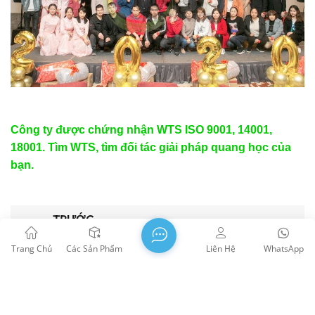
Công ty được chứng nhận WTS ISO 9001, 14001,
18001. Tìm WTS, tìm đối tác giải pháp quang học của
bạn.
TRƯỚC
Tiến về phía trước một cách nồng nhiệt - chăm sóc
các vì sao, chúng ta đang hành động
Trang Chủ
Các Sản Phẩm
Liên Hệ
WhatsApp
KẾ TIẾP
Cùng nhau chung tay, chiến đấu với COVID 2019