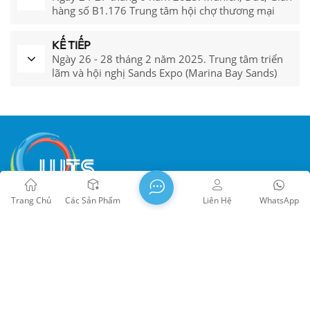
hàng số B1.176 Trung tâm hội chợ thương mại
Messe München
KẾ TIẾP
Ngày 26 - 28 tháng 2 năm 2025. Trung tâm triển
lãm và hội nghị Sands Expo (Marina Bay Sands)
Tầng 1, Singapore, Gian hàng số C236
Trang Chủ
Các Sản Phẩm
Liên Hệ
WhatsApp
WTS PHOTONICS CO.,LTD được thành lập vào năm 2009 và
đã được trao giải thưởng Doanh nghiệp công nghệ cao quốc
gia năm 2021, Sở Khoa học và Công nghệ tỉnh Phúc Kiến
Công nghệ Little Giant Enterprise và nghề nghiệp của tỉnh
Phúc Kiến Doanh nghiệp chính xác-chuyên môn hóa-đổi mới