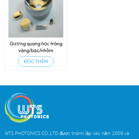
Gương quang học tráng
vàng/bạc/nhôm
ĐỌC THÊM
WTS PHOTONICS CO.,LTD được thành lập vào năm 2009 và