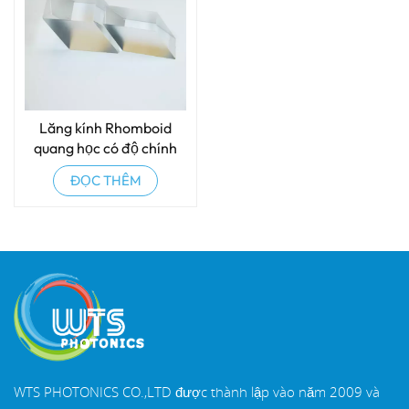
Lăng kính Rhomboid
quang học có độ chính
xác cao
ĐỌC THÊM
WTS PHOTONICS CO.,LTD được thành lập vào năm 2009 và