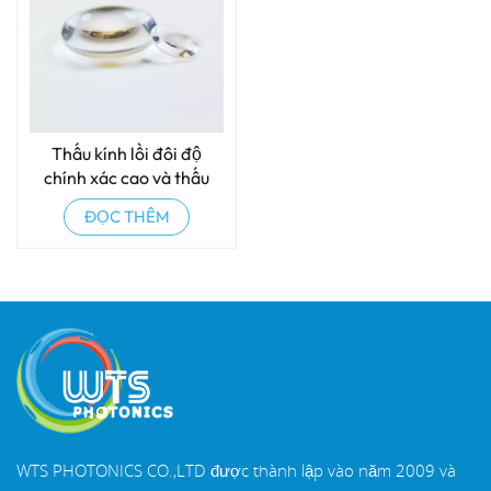
Thấu kính lồi đôi độ
chính xác cao và thấu
kính lồi đôi
ĐỌC THÊM
WTS PHOTONICS CO.,LTD được thành lập vào năm 2009 và