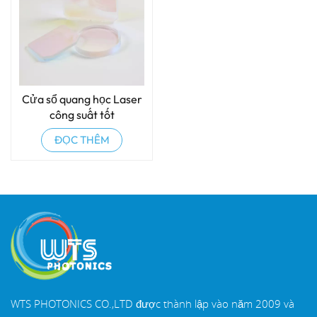
Cửa sổ quang học Laser
công suất tốt
ĐỌC THÊM
WTS PHOTONICS CO.,LTD được thành lập vào năm 2009 và