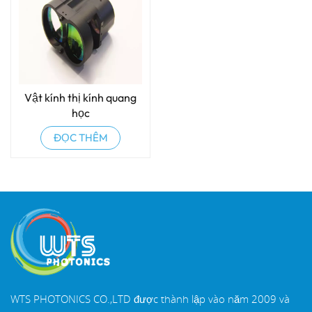
Vật kính thị kính quang
học
ĐỌC THÊM
WTS PHOTONICS CO.,LTD được thành lập vào năm 2009 và