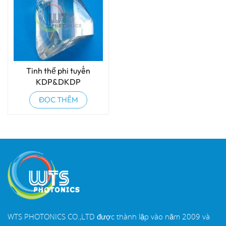
Tinh thể phi tuyến
KDP&DKDP
ĐỌC THÊM
WTS PHOTONICS CO.,LTD được thành lập vào năm 2009 và