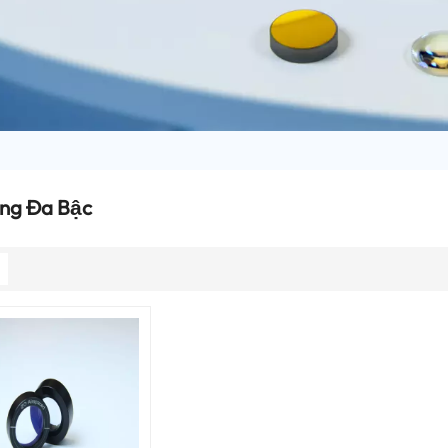
ng Đa Bậc