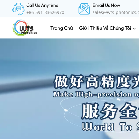
Call Us Anytime
Email Us Now
+86-591-83626970
sales@wts-photonics
Giới Thiệu Về Chúng Tôi
Trang Chủ