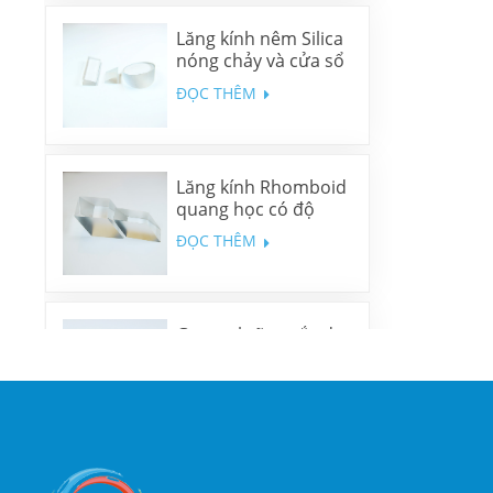
Lăng kính nêm Silica
nóng chảy và cửa sổ
nêm N-BK7
ĐỌC THÊM
Lăng kính Rhomboid
quang học có độ
chính xác cao
ĐỌC THÊM
Gương lưỡng sắc đa
băng tần
ĐỌC THÊM