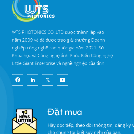
WTS PHOTONICS CO.,LTD được thành lập vào
năm 2009 và đã được trao giải thưởng Doanh
nghiệp công nghệ cao quốc gia năm 2021, Sở
Khoa học và Công nghệ tỉnh Phúc Kiến Công nghệ
Little Giant Enterprise và nghề nghiệp của tỉnh
Phúc Kiến Doanh nghiệp chính xác-chuyên môn
hóa-đổi mới vào năm 2022. WTS định vị tại Thành
phố ven biển Đông Nam xinh đẹp, Phúc Châu,
một thành phố quang học nổi tiếng ở Trung Quốc.
WTS có 11.000 mét vuông nhà xưởng tiêu
Đặt mua
chuẩn, một nhóm của đội ngũ kỹ thuật lành nghề
và một hệ thống xử lý quang học hoàn chỉnh, hệ
Hãy đọc tiếp, theo dõi thông tin, đăng ký
thống sơn phủ, hệ thống lắp ráp và hệ thống kiểm
cho chúng tôi biết suy nghĩ của bạn.
soát chất lượng. WTS cung cấp khách hàng với