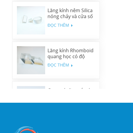
Lăng kính nêm Silica
nóng chảy và cửa sổ
nêm N-BK7
ĐỌC THÊM
Lăng kính Rhomboid
quang học có độ
chính xác cao
ĐỌC THÊM
Gương lưỡng sắc đa
băng tần
ĐỌC THÊM