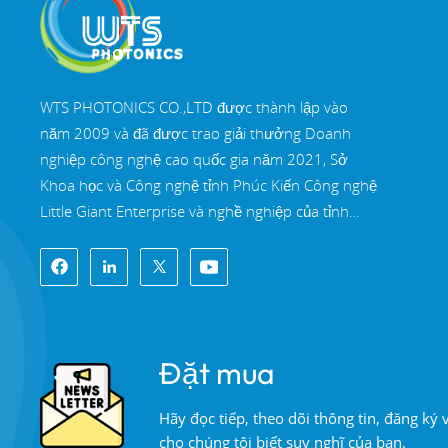
WTS PHOTONICS CO.,LTD được thành lập vào
năm 2009 và đã được trao giải thưởng Doanh
nghiệp công nghệ cao quốc gia năm 2021, Sở
Khoa học và Công nghệ tỉnh Phúc Kiến Công nghệ
Little Giant Enterprise và nghề nghiệp của tỉnh
Phúc Kiến Doanh nghiệp chính xác-chuyên môn
hóa-đổi mới vào năm 2022. WTS định vị tại Thành
phố ven biển Đông Nam xinh đẹp, Phúc Châu,
một thành phố quang học nổi tiếng ở Trung Quốc.
WTS có 11.000 mét vuông nhà xưởng tiêu
Đặt mua
chuẩn, một nhóm của đội ngũ kỹ thuật lành nghề
và một hệ thống xử lý quang học hoàn chỉnh, hệ
Hãy đọc tiếp, theo dõi thông tin, đăng ký
thống sơn phủ, hệ thống lắp ráp và hệ thống kiểm
cho chúng tôi biết suy nghĩ của bạn.
soát chất lượng. WTS cung cấp khách hàng với