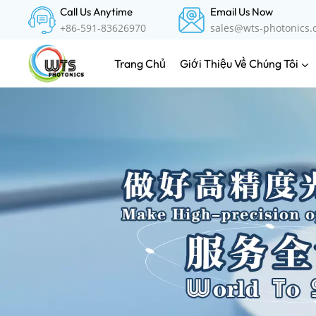
Call Us Anytime
Email Us Now
+86-591-83626970
sales@wts-photonics
Giới Thiệu Về Chúng Tôi
Trang Chủ