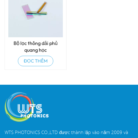
Bộ lọc thông dải phủ
quang học
ĐỌC THÊM
WTS PHOTONICS CO.,LTD được thành lập vào năm 2009 và