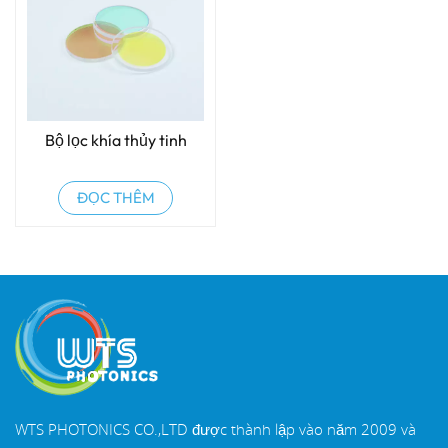
Bộ lọc khía thủy tinh
ĐỌC THÊM
WTS PHOTONICS CO.,LTD được thành lập vào năm 2009 và