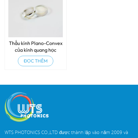
Thấu kính Plano-Convex
của kính quang học
ĐỌC THÊM
WTS PHOTONICS CO.,LTD được thành lập vào năm 2009 và