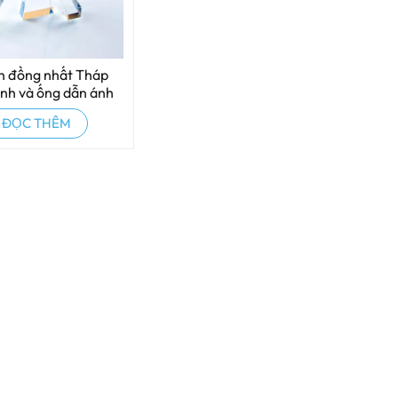
h đồng nhất Tháp
ính và ống dẫn ánh
áng và đèn IPL
ĐỌC THÊM