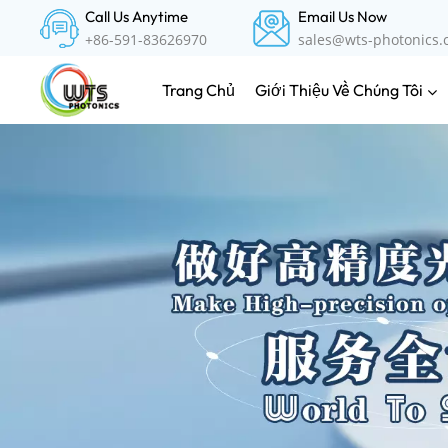
Call Us Anytime
Email Us Now
+86-591-83626970
sales@wts-photonics
Giới Thiệu Về Chúng Tôi
Trang Chủ