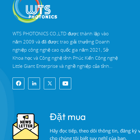
WTS PHOTONICS CO.,LTD được thành lập vào
năm 2009 và đã được trao giải thưởng Doanh
nghiệp công nghệ cao quốc gia năm 2021, Sở
Khoa học và Công nghệ tỉnh Phúc Kiến Công nghệ
Little Giant Enterprise và nghề nghiệp của tỉnh
Phúc Kiến Doanh nghiệp chính xác-chuyên môn
hóa-đổi mới vào năm 2022. WTS định vị tại Thành
phố ven biển Đông Nam xinh đẹp, Phúc Châu,
một thành phố quang học nổi tiếng ở Trung Quốc.
WTS có 11.000 mét vuông nhà xưởng tiêu
Đặt mua
chuẩn, một nhóm của đội ngũ kỹ thuật lành nghề
và một hệ thống xử lý quang học hoàn chỉnh, hệ
Hãy đọc tiếp, theo dõi thông tin, đăng ký
thống sơn phủ, hệ thống lắp ráp và hệ thống kiểm
cho chúng tôi biết suy nghĩ của bạn.
soát chất lượng. WTS cung cấp khách hàng với