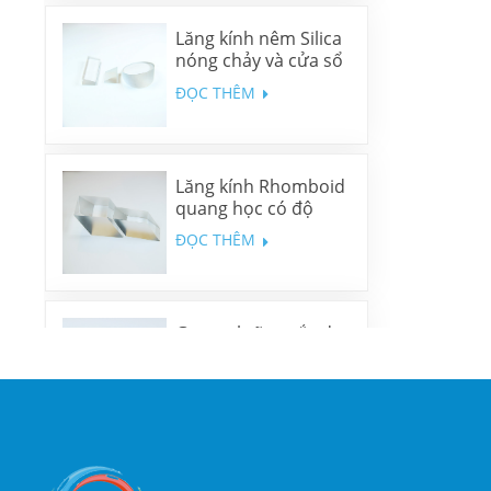
Lăng kính nêm Silica
nóng chảy và cửa sổ
nêm N-BK7
ĐỌC THÊM
Lăng kính Rhomboid
quang học có độ
chính xác cao
ĐỌC THÊM
Gương lưỡng sắc đa
băng tần
ĐỌC THÊM