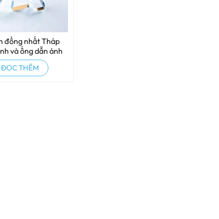
h đồng nhất Tháp
ính và ống dẫn ánh
áng và đèn IPL
ĐỌC THÊM