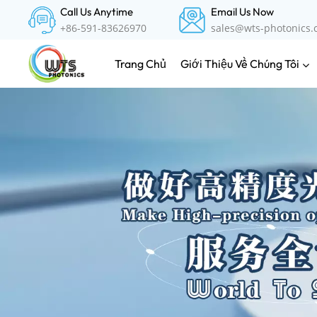
Call Us Anytime
Email Us Now
+86-591-83626970
sales@wts-photonics
Giới Thiệu Về Chúng Tôi
Trang Chủ