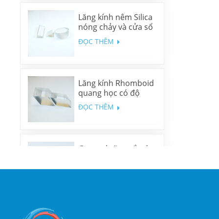
Lăng kính nêm Silica
nóng chảy và cửa sổ
nêm N-BK7
ĐỌC THÊM
Lăng kính Rhomboid
quang học có độ
chính xác cao
ĐỌC THÊM
Gương lưỡng sắc đa
băng tần
ĐỌC THÊM