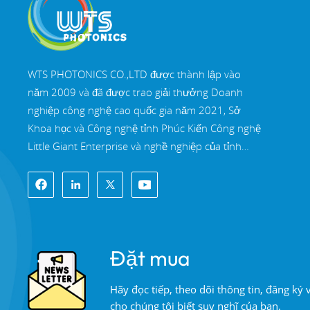
WTS PHOTONICS CO.,LTD được thành lập vào
năm 2009 và đã được trao giải thưởng Doanh
nghiệp công nghệ cao quốc gia năm 2021, Sở
Khoa học và Công nghệ tỉnh Phúc Kiến Công nghệ
Little Giant Enterprise và nghề nghiệp của tỉnh
Phúc Kiến Doanh nghiệp chính xác-chuyên môn
hóa-đổi mới vào năm 2022. WTS định vị tại Thành
phố ven biển Đông Nam xinh đẹp, Phúc Châu,
một thành phố quang học nổi tiếng ở Trung Quốc.
WTS có 11.000 mét vuông nhà xưởng tiêu
Đặt mua
chuẩn, một nhóm của đội ngũ kỹ thuật lành nghề
và một hệ thống xử lý quang học hoàn chỉnh, hệ
Hãy đọc tiếp, theo dõi thông tin, đăng ký
thống sơn phủ, hệ thống lắp ráp và hệ thống kiểm
cho chúng tôi biết suy nghĩ của bạn.
soát chất lượng. WTS cung cấp khách hàng với