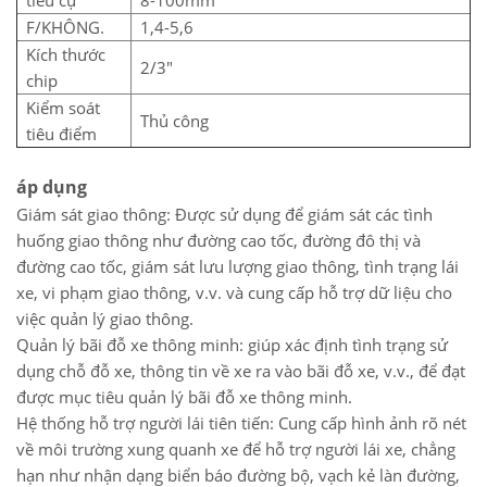
tiêu cự
8-100mm
F/KHÔNG.
1,4-5,6
Kích thước
2/3″
chip
Kiểm soát
Thủ công
tiêu điểm
áp dụng
Giám sát giao thông: Được sử dụng để giám sát các tình
huống giao thông như đường cao tốc, đường đô thị và
đường cao tốc, giám sát lưu lượng giao thông, tình trạng lái
xe, vi phạm giao thông, v.v. và cung cấp hỗ trợ dữ liệu cho
việc quản lý giao thông.
Quản lý bãi đỗ xe thông minh: giúp xác định tình trạng sử
dụng chỗ đỗ xe, thông tin về xe ra vào bãi đỗ xe, v.v., để đạt
được mục tiêu quản lý bãi đỗ xe thông minh.
Hệ thống hỗ trợ người lái tiên tiến: Cung cấp hình ảnh rõ nét
về môi trường xung quanh xe để hỗ trợ người lái xe, chẳng
hạn như nhận dạng biển báo đường bộ, vạch kẻ làn đường,