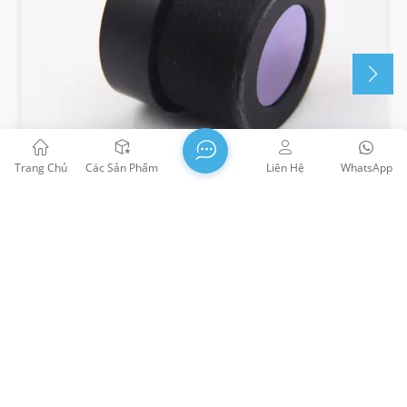
Trang Chủ
Các Sản Phẩm
Liên Hệ
WhatsApp
Dòng Ống Kính ITS
Ống kính ITS là ống kính quang học được thiết kế cho
hệ thống giao thông thông minh (ITS), với hình ảnh độ
nét cao, dải động rộng, độ sáng thấp và các đặc điểm
khác, có thể đáp ứng nhu cầu hình ảnh chính xác của
giám sát giao thông, nhận dạng biển số xe, phân tích
giao thông và các tình huống khác