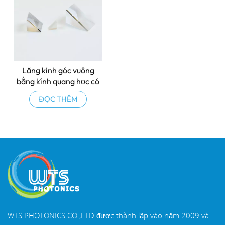
Lăng kính góc vuông
bằng kính quang học có
độ chính xác cao
ĐỌC THÊM
WTS PHOTONICS CO.,LTD được thành lập vào năm 2009 và