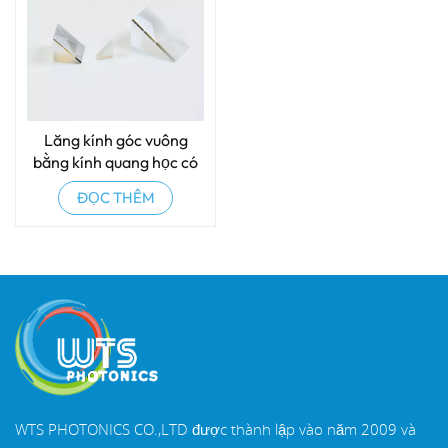
Lăng kính góc vuông
bằng kính quang học có
độ chính xác cao
ĐỌC THÊM
WTS PHOTONICS CO.,LTD được thành lập vào năm 2009 và