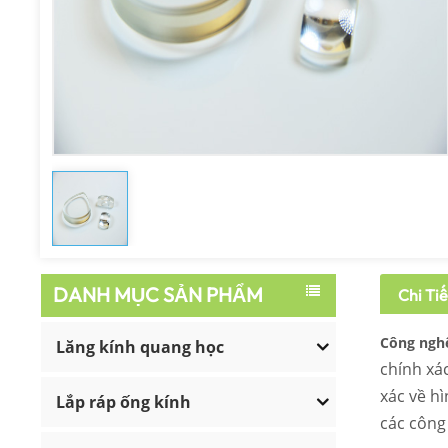
DANH MỤC SẢN PHẨM
Chi Ti
Công nghệ
Lăng kính quang học
chính xá
xác về h
Lắp ráp ống kính
các công