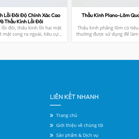
h Lồi Đôi Độ Chính Xác Cao
Thấu Kính Plano-Lõm Qu
Và Thấu Kính Lồi Đôi
lồi đôi, thấu kính lồi hai mặt
Thấu kính phẳng lõm có tiêu
ề mặt cong ra ngoài, tiêu cự
thường được sử dụng để làm
 hữu ích cho hình ảnh 1:1 và
tia hội tụ phân kỳ như tro
 hệ thống đa phần tử.Các thấu
rộng chùm tia loại Galilean 
được thiết kế để có tiêu cự f=
thiên văn.1. Sự mở rộng của 
(R2-R1)) 1. Được hỗ trợ
Chiếu sáng3. Mở rộng tiêu 
hiết kế quang học Zemax 2. Độ
thống quang học
cự dương 3. Vật liệu theo yêu
cầu
LIÊN KẾT NHANH
Trang chủ
Giới thiệu về chúng tôi
Sản phẩm & Dịch vụ