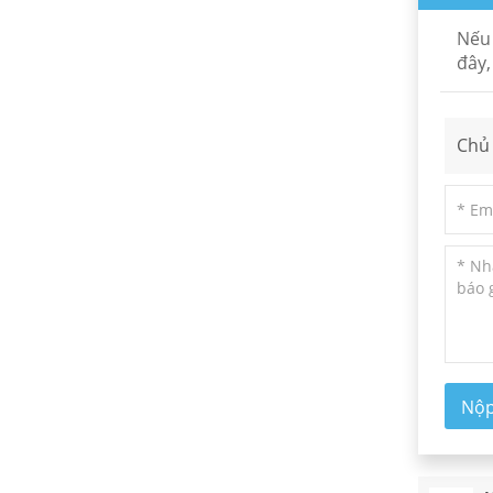
có độ chính xác cao
Nếu 
ĐỌC THÊM
đây,
Lăng kính nêm Silica
Chủ 
nóng chảy và cửa sổ
nêm N-BK7
ĐỌC THÊM
Lăng kính Rhomboid
quang học có độ
chính xác cao
ĐỌC THÊM
Nộ
Gương lưỡng sắc đa
băng tần
ĐỌC THÊM