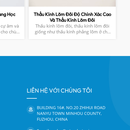
ang Học
Thấu Kính Lõm Đôi Độ Chính Xác Cao
Và Thấu Kính Lõm Đôi
 cự âm và
Thấu kính lõm đôi, thấu kính lõm đôi
Tr
 cho chùm
giống như thấu kính phẳng lõm ở chỗ
l
ng bộ mở
chúng được sử dụng để tạo ra ánh sáng
hoặc Kính
phân kỳ. Thấu kính lõm đôi được sử
q
chùm tia2.
dụng tốt nhất khi chùm tia đầu vào hội
t
cự của hệ
tụ. 1. Được hỗ trợ bởi Gói thiết kế
quang học Zemax 2. Độ dài tiêu cự âm
3. Vật liệu theo yêu cầu
LIÊN HỆ VỚI CHÚNG TÔI
BUILDING 16#, NO.20 ZHIHUI ROAD
NANYU TOWN MINHOU COUNTY,
FUZHOU, CHINA