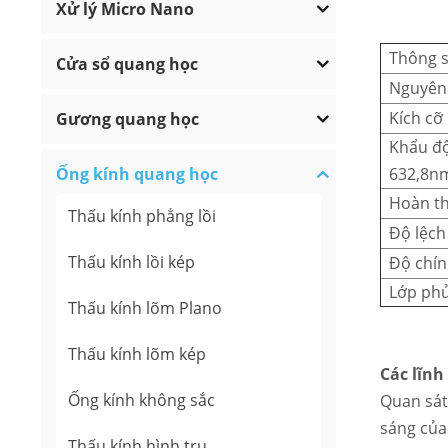
Xử lý Micro Nano
Thông 
Cửa sổ quang học
Nguyên 
Kích cỡ
Gương quang học
Khẩu độ
Ống kính quang học
632,8n
Hoàn t
Thấu kính phẳng lồi
Độ lệch
Thấu kính lồi kép
Độ chín
Lớp ph
Thấu kính lõm Plano
Thấu kính lõm kép
Các lĩnh
Ống kính không sắc
Quan sát 
sáng của
Thấu kính hình trụ