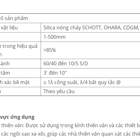
số sản phẩm
vật liệu
Silica nóng chảy SCHOTT, OHARA, CDGM, 
1-500mm
 trong hiệu quả
>85%
m
hành
60/40 đến 10/5 S/D
 tâm
3' đến 10''
h xác bề mặt
≤ 1λ công suất, λ/4 bất quy tắc @
ủ
Theo yêu cầu
 vực ứng dụng
thiên văn: Được sử dụng trong kính thiên văn và các thiết b
 các ngôi sao xa xôi, giúp các nhà thiên văn quan sát các t