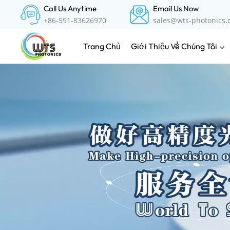
Call Us Anytime
Email Us Now
+86-591-83626970
sales@wts-photonics
Giới Thiệu Về Chúng Tôi
Trang Chủ