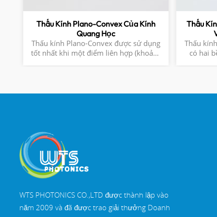
Thấu Kính Plano-Convex Của Kính
Thấu Kín
Quang Học
Thấu kính Plano-Convex được sử dụng
Thấu kính 
tốt nhất khi một điểm liên hợp (khoảng
có hai b
cách vật thể S hoặc khoảng cách ảnh S')
dương và
lớn hơn năm lần điểm kia. Hình dạng
trong các
thấu kính này gần như là hình dạng tốt
kính này 
nhất để hội tụ ánh sáng chuẩn trực
(R1*R2)/((n-1)*
hoặc để chuẩn trực một nguồn điểm.
bởi Gói t
dài tiêu 
WTS PHOTONICS CO.,LTD được thành lập vào
năm 2009 và đã được trao giải thưởng Doanh