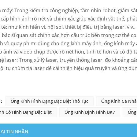
 máy: Trong kiểm tra công nghiệp, tầm nhìn robot, giám sát 
cấp hình ảnh rõ nét và chính xác giúp xác định vật thể, phát h
y tế: như kính hiển vi, nội soi, thiết bị điều trị bằng laser, v.
p bác sĩ quan sát chính xác hơn cấu trúc bên trong cơ thể co
h và quay phim: dùng cho ống kính máy ảnh, ống kính máy ản
p ảnh và video chụp được rõ nét hơn, tinh tế hơn và có độ t
 laser: Trong xử lý laser, truyền thông laser, đo khoảng các
ội tụ chùm tia laser để cải thiện hiệu quả truyền và ứng dụng
:
Ống Kính Hình Dạng Đặc Biệt Thô Tục
Ống Kính Cá Nhâ
nh Có Hình Dạng Đặc Biệt
Ống Kính Định Hình BK7
Ống 
LẠI TIN NHẮN