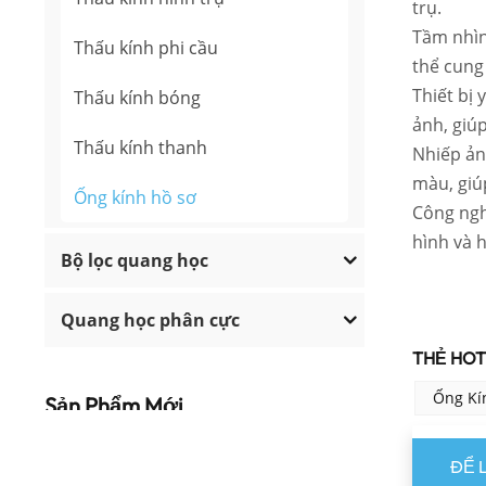
trụ.
Tầm nhìn
Thấu kính phi cầu
thể cung 
Thiết bị 
Thấu kính bóng
ảnh, giú
Thấu kính thanh
Nhiếp ản
màu, giú
Ống kính hồ sơ
Công nghệ
hình và h
Bộ lọc quang học
Quang học phân cực
THẺ HOT 
Ống Kí
Sản Phẩm Mới
ĐỂ 
Tấm sóng bậc thấp