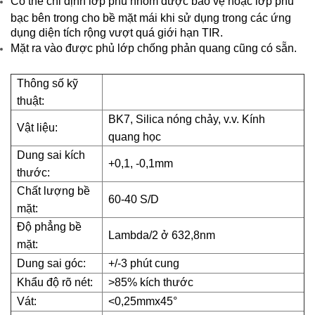
Có thể chỉ định lớp phủ nhôm được bảo vệ hoặc lớp phủ
bạc bên trong cho bề mặt mái khi sử dụng trong các ứng
dụng diện tích rộng vượt quá giới hạn TIR.
Mặt ra vào được phủ lớp chống phản quang cũng có sẵn.
Thông số kỹ
thuật:
BK7, Silica nóng chảy, v.v. Kính
Vật liệu:
quang học
Dung sai kích
+0,1, -0,1mm
thước:
Chất lượng bề
60-40 S/D
mặt:
Độ phẳng bề
Lambda/2 ở 632,8nm
mặt:
Dung sai góc:
+/-3 phút cung
Khẩu độ rõ nét:
>85% kích thước
Vát:
<0,25mmx45°