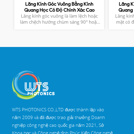
Lăng Kính Góc Vuông Bằng Kính
Lăng K
Quang Học Có Độ Chính Xác Cao
Quang 
Lăng kính góc vuông là làm lệch hoặc
Lăng kín
làm chệch hướng chùm sáng 90° hoặc
mặt có đ
180°. Nó thường được sử dụng trong
bên phải 
kính thiên văn, kính tiềm vọng và các hệ
hình ảnh
thống quang học khác. Độ lệch chùm tia
hoặc hình ảnh 90° hoặc 180° Vật liệu:
N-BK7, Silica nung chảy UV, CaF2, ZnSe
hoặc Ge Có sẵn lớp phủ AR, lớp phủ HR
WTS PHOTONICS CO.,LTD được thành lập vào
năm 2009 và đã được trao giải thưởng Doanh
nghiệp công nghệ cao quốc gia năm 2021, Sở
Khoa học và Công nghệ tỉnh Phúc Kiến Công nghệ