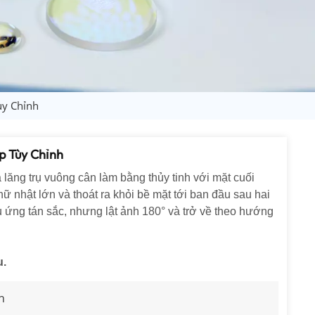
日语
Türk
Tiếng Việt
中文
y Chỉnh
 Tùy Chỉnh
là lăng trụ vuông cân làm bằng thủy tinh với mặt cuối
 nhật lớn và thoát ra khỏi bề mặt tới ban đầu sau hai
 ứng tán sắc, nhưng lật ảnh 180° và trở về theo hướng
u.
n