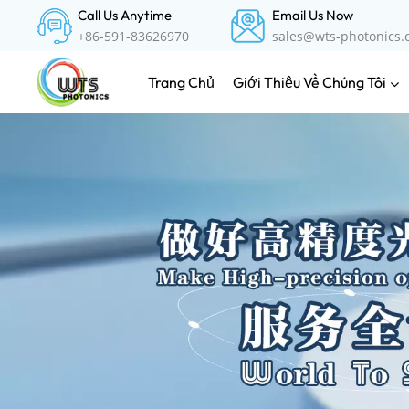
Call Us Anytime
Email Us Now
+86-591-83626970
sales@wts-photonics
Giới Thiệu Về Chúng Tôi
Trang Chủ