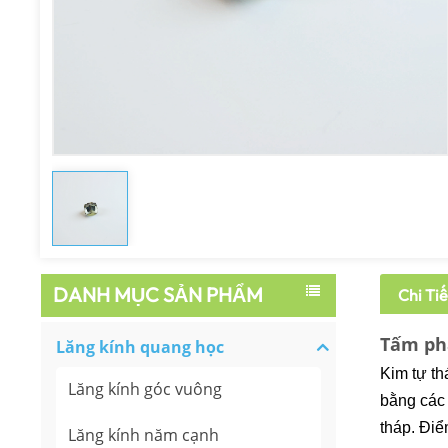
DANH MỤC SẢN PHẨM
Chi Ti
Tấm phả
Lăng kính quang học
Kim tự th
Lăng kính góc vuông
bằng các 
tháp. Điể
Lăng kính năm cạnh