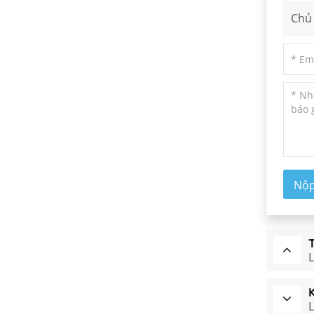
Chủ 
Gương quang học
Ống kính quang học
Bộ lọc quang học
Quang học phân cực
Nộ
Sản Phẩm Mới
Tấm sóng bậc thấp
L
có độ chính xác cao
ĐỌC THÊM
K
L