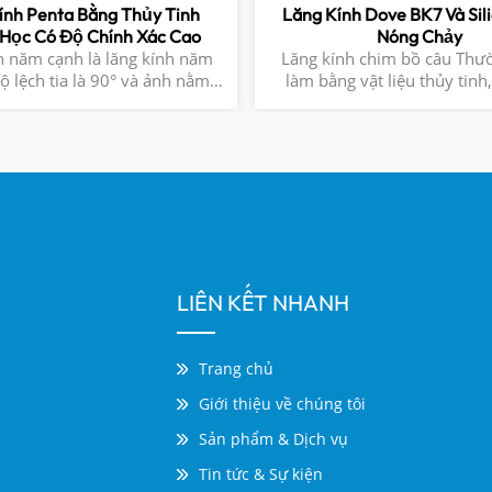
ính Penta Bằng Thủy Tinh
Lăng Kính Dove BK7 Và Sili
Học Có Độ Chính Xác Cao
Nóng Chảy
h năm cạnh là lăng kính năm
Lăng kính chim bồ câu Thư
ộ lệch tia là 90° và ảnh nằm
làm bằng vật liệu thủy tinh
Độ lệch 90° của chùm tia hoặc
dạng đơn giản của một lăng
 Hình ảnh thuận tay phảiLớp
giác vuông cho phép ánh sá
phủ có sẵn
hai lần bên trong nó, xoay
180° mà không làm thay đổi
trái và phải. Trong các hệ t
học, nó thường được sử dụn
đổi hướng của đường dẫn qu
điều chỉnh hướng hình ảnh, 
dụng rộng rãi trong các dụn
LIÊN KẾT NHANH
học như kính thiên văn và kí
để tối ưu hóa chất lượng hì
sắp xếp đường dẫn quan
Trang chủ
Giới thiệu về chúng tôi
Sản phẩm & Dịch vụ
Tin tức & Sự kiện