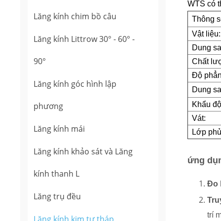
WTS có t
Lăng kính chim bồ câu
Thông số
Vật liệu:
Lăng kính Littrow 30° - 60° -
Dung sa
90°
Chất lư
Độ phẳn
Lăng kính góc hình lập
Dung sa
Khẩu độ 
phương
Vát:
Lăng kính mái
Lớp phủ
Lăng kính khảo sát và Lăng
ứng dụ
kính thanh L
Đo 
Lăng trụ đều
Tru
trí
Lăng kính kim tự tháp