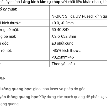
hể tùy chỉnh
Lăng kính kim tự tháp
với chất liệu khác nhau, k
 kỹ thuật:
N-BK7; Silica UV Fused; kính q
i kích thước:
+0.0, -0.2mm
ợng bề mặt:
60-40 S/D
g bề mặt:
λ/2 ở 632,8nm
i góc:
±3 phút cung
rõ nét:
>85% kích thước
<0,25mm×45
:
Theo yêu cầu
ng:
lường quang học
: giao thoa laser và phép đo góc.
yền thông quang học
:Xây dựng các mạch quang để phản xạ và t
 mạng quang.