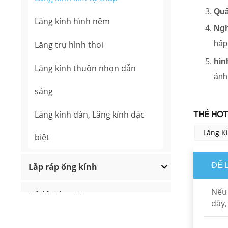
Quâ
Lăng kính hình nêm
Ngh
Lăng trụ hình thoi
hấp
hìn
Lăng kính thuôn nhọn dẫn
ảnh
sáng
Lăng kính dán, Lăng kính đặc
THẺ HOT 
Lăng K
biệt
ĐỂ 
Lắp ráp ống kính
Nếu 
Xử lý Micro Nano
đây,
Cửa sổ quang học