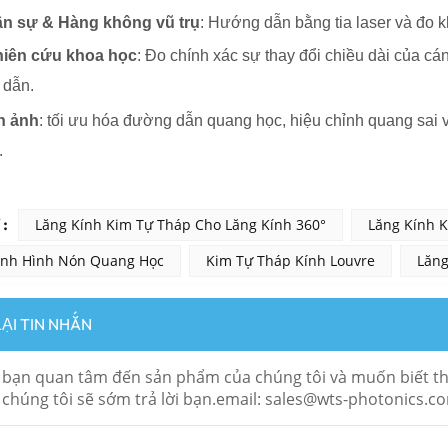
n sự & Hàng không vũ trụ
: Hướng dẫn bằng tia laser và đo k
iên cứu khoa học
: Đo chính xác sự thay đổi chiều dài của cán
 dẫn.
h ảnh
: tối ưu hóa đường dẫn quang học, hiệu chỉnh quang sai v
.
:
Lăng Kính Kim Tự Tháp Cho Lăng Kính 360°
Lăng Kính 
ính Hình Nón Quang Học
Kim Tự Tháp Kính Louvre
Lăng
LẠI TIN NHẮN
bạn quan tâm đến sản phẩm của chúng tôi và muốn biết thêm 
 chúng tôi sẽ sớm trả lời bạn.email: sales@wts-photonics.c